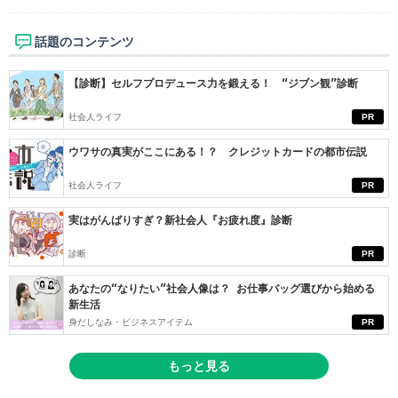
話題のコンテンツ
【診断】セルフプロデュース力を鍛える！ “ジブン観”診断
社会人ライフ
PR
ウワサの真実がここにある！？ クレジットカードの都市伝説
社会人ライフ
PR
実はがんばりすぎ？新社会人『お疲れ度』診断
診断
PR
あなたの“なりたい”社会人像は？ お仕事バッグ選びから始める
新生活
身だしなみ・ビジネスアイテム
PR
もっと見る