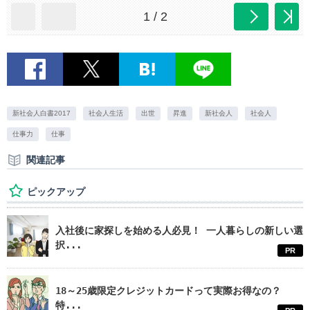
1 / 2
新社会人白書2017
社会人生活
出世
昇進
新社会人
社会人
仕事力
仕事
関連記事
ピックアップ
入社後に家探しを始める人必見！ 一人暮らしの新しい選
択...
PR
18～25歳限定クレジットカードって実際お得なの？
特...