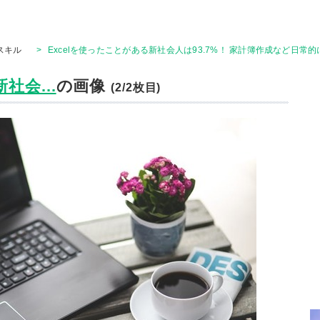
Tスキル
>
Excelを使ったことがある新社会人は93.7%！ 家計簿作成など日常
社会...
の画像
(2/2枚目)