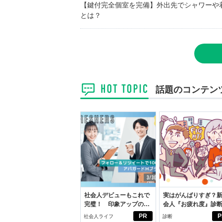
【鍵付完全個室を完備】外出先でシャワーや
とは？
話題のコンテン
社会人デビューもこれで
実はがんばりすぎ？
完璧！ 印象アップのセ
会人『お疲れ度』診
ルフプロデュース術
PR
P
社会人ライフ
診断