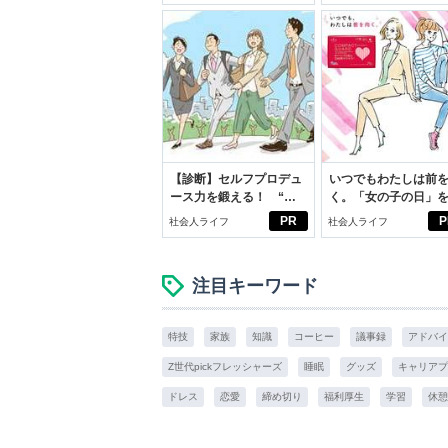
【診断】セルフプロデュ
いつでもわたしは前
ース力を鍛える！ “ジ
く。「女の子の日」
ブン観”診断
向きに♪社会人エリ・
PR
P
社会人ライフ
社会人ライフ
学生リカの物語
注目キーワード
特技
家族
知識
コーヒー
議事録
アドバイ
Z世代pickフレッシャーズ
睡眠
グッズ
キャリアプ
ドレス
恋愛
締め切り
福利厚生
学習
休憩