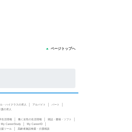
ページトップへ
ル・ハイクラスの求人
アルバイト
パート
介護の求人
学生活情報
働く女性の生活情報
雑誌・書籍・ソフト
My CareerStudy
My CareerID
支援ツール
高齢者施設検索・介護相談