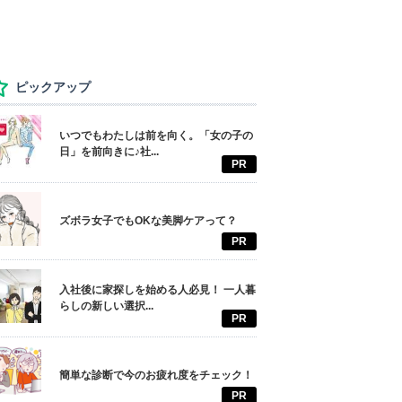
ピックアップ
いつでもわたしは前を向く。「女の子の
日」を前向きに♪社...
PR
ズボラ女子でもOKな美脚ケアって？
PR
入社後に家探しを始める人必見！ 一人暮
らしの新しい選択...
PR
簡単な診断で今のお疲れ度をチェック！
PR