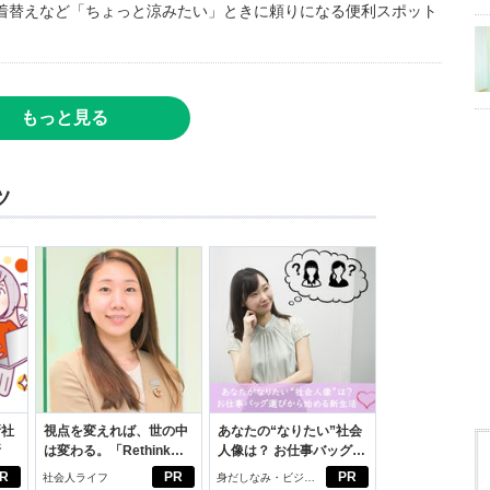
着替えなど「ちょっと涼みたい」ときに頼りになる便利スポット
もっと見る
ツ
新社
視点を変えれば、世の中
あなたの“なりたい”社会
断
は変わる。「Rethink
人像は？ お仕事バッグ選
PROJECT」がつたえた
びから始める新生活
R
PR
PR
社会人ライフ
身だしなみ・ビジネ