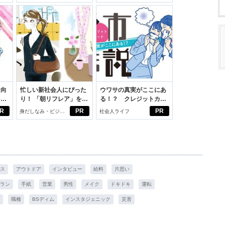
いこと。
スアイテム
を向
忙しい新社会人にぴった
ウワサの真実がここにあ
を前
り！ 「朝リフレア」をは
る！？ クレジットカー
大
じめよう。しっかりニオ
ドの都市伝説
R
PR
PR
身だしなみ・ビジネ
社会人ライフ
イケアして24時間快適。
スアイテム
ス
アウトドア
インタビュー
給料
片思い
ラン
手紙
営業
男性
メイク
ドキドキ
運転
職種
BSディム
インスタジェニック
災害