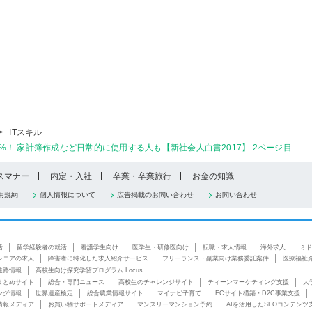
>
ITスキル
.7%！ 家計簿作成など日常的に使用する人も【新社会人白書2017】 2ページ目
スマナー
内定・入社
卒業・卒業旅行
お金の知識
用規約
個人情報について
広告掲載のお問い合わせ
お問い合わせ
活
留学経験者の就活
看護学生向け
医学生・研修医向け
転職・求人情報
海外求人
ミド
シニアの求人
障害者に特化した求人紹介サービス
フリーランス・副業向け業務委託案件
医療福祉
進路情報
高校生向け探究学習プログラム Locus
まとめサイト
総合・専門ニュース
高校生のチャレンジサイト
ティーンマーケティング支援
大
ング情報
世界遺産検定
総合農業情報サイト
マイナビ子育て
ECサイト構築・D2C事業支援
情報メディア
お買い物サポートメディア
マンスリーマンション予約
AIを活用したSEOコンテンツ