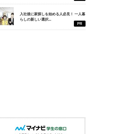
入社後に家探しを始める人必見！ 一人暮
らしの新しい選択...
PR