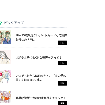
ピックアップ
18～25歳限定クレジットカードって実際
お得なの？ 特...
PR
ズボラ女子でもOKな美脚ケアって？
PR
いつでもわたしは前を向く。「女の子の
日」を前向きに♪社...
PR
簡単な診断で今のお疲れ度をチェック！
PR