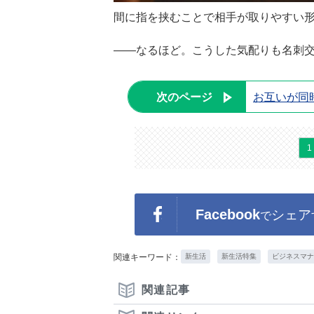
間に指を挟むことで相手が取りやすい
――なるほど。こうした気配りも名刺
次のページ
お互いが同
1
Facebook
シェア
で
関連キーワード：
新生活
新生活特集
ビジネスマナ
関連記事