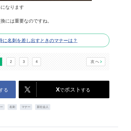
形になります
交換には重要なのですね。
時に名刺を差し出すときのマナーは？
次へ
2
3
4
X
ポスト
する
で
する
ー
名刺
マナー
新社会人