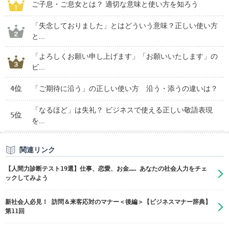
ご子息・ご息女とは？ 適切な意味と使い方を知ろう
「失念しておりました」とはどういう意味？正しい使い方
と...
「よろしくお願い申し上げます」「お願いいたします」の
ビ...
4位
「ご期待に沿う」の正しい使い方 沿う・添うの違いは？
「なるほど」は失礼？ ビジネスで使える正しい敬語表現
5位
を...
関連リンク
【人間力診断テスト19選】仕事、恋愛、お金…… あなたの社会人力をチェ
ックしてみよう
新社会人必見！ 訪問＆来客応対のマナー＜後編＞【ビジネスマナー辞典】
第11回