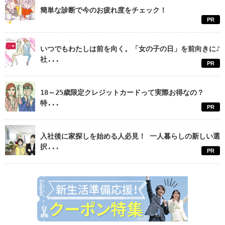
簡単な診断で今のお疲れ度をチェック！
PR
いつでもわたしは前を向く。「女の子の日」を前向きに♪
社...
PR
18～25歳限定クレジットカードって実際お得なの？
特...
PR
入社後に家探しを始める人必見！ 一人暮らしの新しい選
択...
PR