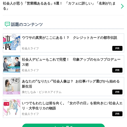
社会人が思う「営業職あるある」6選！ 「カフェに詳しい」「名刺がたま
る」
話題のコンテンツ
ウワサの真実がここにある！？ クレジットカードの都市伝説
社会人ライフ
PR
社会人デビューもこれで完璧！ 印象アップのセルフプロデュー
ス術
社会人ライフ
PR
あなたの“なりたい”社会人像は？ お仕事バッグ選びから始める
新生活
身だしなみ・ビジネスアイテム
PR
いつでもわたしは前を向く。「女の子の日」を前向きに♪社会人エ
リ・大学生リカの物語
社会人ライフ
PR