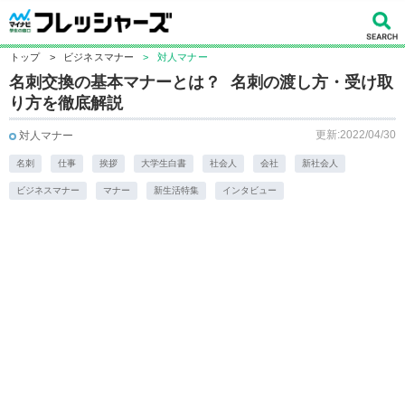
トップ
>
ビジネスマナー
>
対人マナー
名刺交換の基本マナーとは？ 名刺の渡し方・受け取
り方を徹底解説
更新:2022/04/30
対人マナー
名刺
仕事
挨拶
大学生白書
社会人
会社
新社会人
ビジネスマナー
マナー
新生活特集
インタビュー