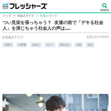
トップ
>
社会人ライフ
>
社会人ライフ
つい見栄を張っちゃう？ 友達の前で「デキる社会
人」を演じちゃう社会人の声は……
更新:2017/06/09
社会人ライフ
仕事力
仕事運
社会人
マナー
新社会人
仕事
会社