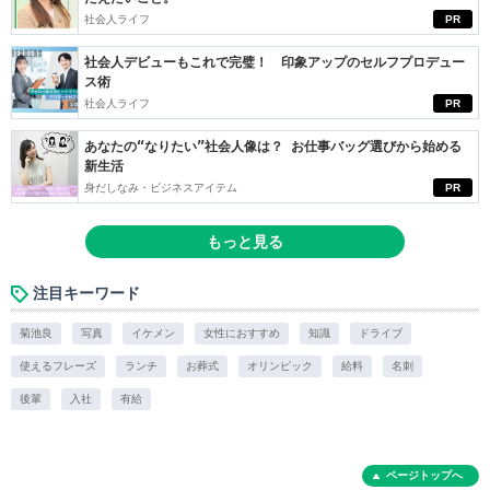
社会人ライフ
PR
社会人デビューもこれで完璧！ 印象アップのセルフプロデュー
ス術
社会人ライフ
PR
あなたの“なりたい”社会人像は？ お仕事バッグ選びから始める
新生活
身だしなみ・ビジネスアイテム
PR
もっと見る
注目キーワード
菊池良
写真
イケメン
女性におすすめ
知識
ドライブ
使えるフレーズ
ランチ
お葬式
オリンピック
給料
名刺
後輩
入社
有給
ページトップへ