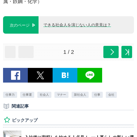
属・鉄鋼・化学）
できる社会人を演じない人の意見は？
次のページ
1 / 2
仕事力
仕事運
社会人
マナー
新社会人
仕事
会社
関連記事
ピックアップ