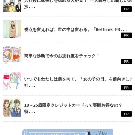
入社後に家探しを始める人必見！ 一人暮らしの新しい選
択...
PR
視点を変えれば、世の中は変わる。「Rethink PR...
PR
簡単な診断で今のお疲れ度をチェック！
PR
いつでもわたしは前を向く。「女の子の日」を前向きに♪
社...
PR
18～25歳限定クレジットカードって実際お得なの？
特...
PR