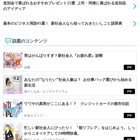
送別会で喜ばれるおすすめプレゼント15選 上司・同僚に喜ばれる送別品
のアイディア
基本のビジネス用語45選！ 新社会人なら知っておきたいしごと語辞典
話題のコンテンツ
実はがんばりすぎ？新社会人『お疲れ度』診断
診断
PR
あなたの“なりたい”社会人像は？ お仕事バッグ選びから始める
新生活
身だしなみ・ビジネスアイテム
PR
ウワサの真実がここにある！？ クレジットカードの都市伝説
社会人ライフ
PR
忙しい新社会人にぴったり！ 「朝リフレア」をはじめよう。しっ
かりニオイケアして24時間快適。
身だしなみ・ビジネスアイテム
PR