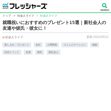
トップ
>
社会人ライフ
>
社会人ライフ
就職祝いにおすすめのプレゼント15選｜新社会人の
友達や彼氏・彼女に！
更新:2021/05/12
社会人ライフ
差し入れ・プレゼント
会社
人間関係
コミュニケーション
感謝
社内イベント
友達
彼氏
新社会人