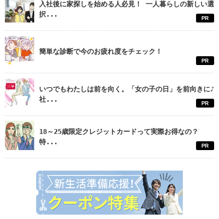
入社後に家探しを始める人必見！ 一人暮らしの新しい選
択...
PR
簡単な診断で今のお疲れ度をチェック！
PR
いつでもわたしは前を向く。「女の子の日」を前向きに♪
社...
PR
18～25歳限定クレジットカードって実際お得なの？
特...
PR