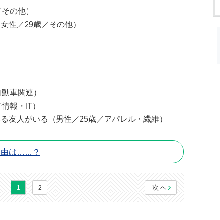
／その他）
女性／29歳／その他）
自動車関連）
情報・IT）
る友人がいる（男性／25歳／アパレル・繊維）
理由は……？
次へ
1
2