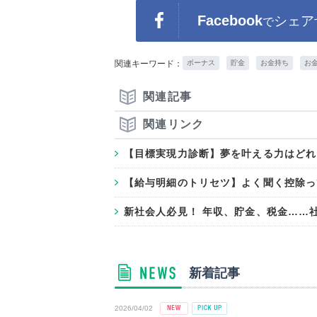
Facebook
シェア
で
関連キーワード：
ボーナス
貯金
お金持ち
お
関連記事
関連リンク
【目標実現力診断】夢を叶える力はどれ
【給与明細のトリセツ】よく聞く控除っ
新社会人必見！ 年収、貯金、税金……
新着記事
2026/04/02