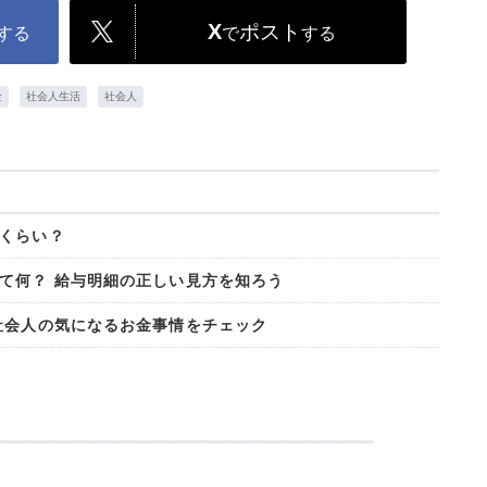
X
ポスト
する
で
する
金
社会人生活
社会人
くらい？
て何？ 給与明細の正しい見方を知ろう
社会人の気になるお金事情をチェック