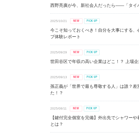
西野亮廣が今、新社会人だったら――「タイパ
2025/10/21
今こそ知っておくべき！自分を大事にする、
プ体験レポート
2025/09/29
世田谷区で年収の高い企業はどこ！？ 上場企業平
2025/09/13
孫正義が「世界で最も尊敬する人」は誰？差
た！？
2025/08/11
【鍵付完全個室を完備】外出先でシャワーや
とは？