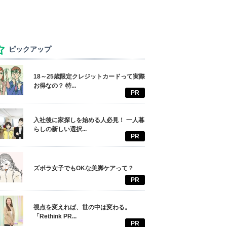
ピックアップ
18～25歳限定クレジットカードって実際
お得なの？ 特...
PR
入社後に家探しを始める人必見！ 一人暮
らしの新しい選択...
PR
ズボラ女子でもOKな美脚ケアって？
PR
視点を変えれば、世の中は変わる。
「Rethink PR...
PR