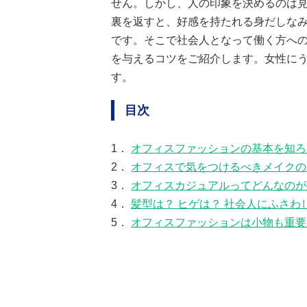
せん。しかし、人の印象を決めるのは
裏を返すと、好感を持たれる身だしな
です。そこで社会人となって働く方へ
を与えるコツをご紹介します。女性に
す。
目次
1．
オフィスファッションの基本を知ろ
2．
オフィスで気をつけるべきメイクの
3．
オフィスカジュアルってどんなのが
4．
髪型は？ ヒゲは？ 社会人にふさわ
5．
オフィスファッションは小物も重要