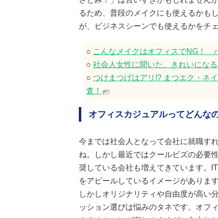
るため、普段のメイクにも使えるかも
が、ビジネスシーンでも使えるかをチ
○
こんなメイクはオフィスでNG！ 
○
社会人女性に聞いた、きれいになる
○
つけまつげはアリ!? まつエク・ネ
査！
オフィスカジュアルってどんな
今までは社会人となって会社に就職す
ね。しかし最近ではクールビズの必要
奨している会社も増えてきています。I
をアピールしているイメージがありま
しかしオリジナリティや自由度が高い
ッション選びは悩みのタネです。オフ