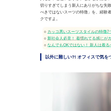
切りすぎてしまう新人にありがちな失
べきではないスーツの特徴」を、経験
クですよ。
○
カッコ悪いスーツスタイルの特徴7
○
新社会人必見！ 着慣れてる感じが
○
なんでもOKではない！ 新人は着
以外に難しい?! オフィスで気