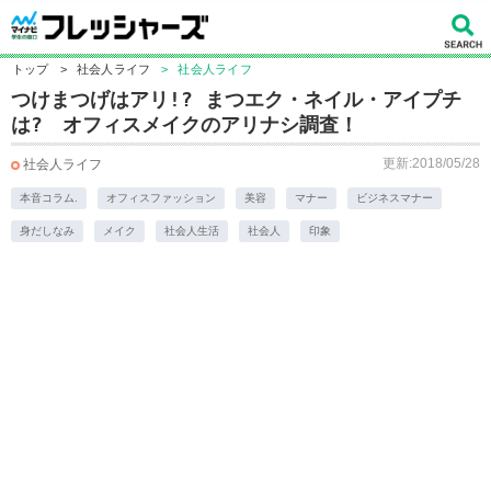
トップ
>
社会人ライフ
>
社会人ライフ
つけまつげはアリ!? まつエク・ネイル・アイプチ
は? オフィスメイクのアリナシ調査！
更新:2018/05/28
社会人ライフ
本音コラム.
オフィスファッション
美容
マナー
ビジネスマナー
身だしなみ
メイク
社会人生活
社会人
印象