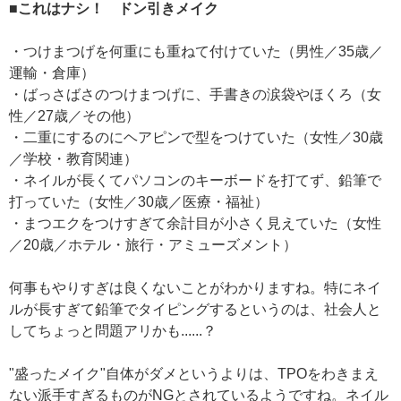
■これはナシ！ ドン引きメイク
・つけまつげを何重にも重ねて付けていた（男性／35歳／
運輸・倉庫）
・ばっさばさのつけまつげに、手書きの涙袋やほくろ（女
性／27歳／その他）
・二重にするのにヘアピンで型をつけていた（女性／30歳
／学校・教育関連）
・ネイルが長くてパソコンのキーボードを打てず、鉛筆で
打っていた（女性／30歳／医療・福祉）
・まつエクをつけすぎて余計目が小さく見えていた（女性
／20歳／ホテル・旅行・アミューズメント）
何事もやりすぎは良くないことがわかりますね。特にネイ
ルが長すぎて鉛筆でタイピングするというのは、社会人と
してちょっと問題アリかも......？
"盛ったメイク"自体がダメというよりは、TPOをわきまえ
ない派手すぎるものがNGとされているようですね。ネイル