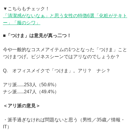
▼こちらもチェック！
「清潔感がないなぁ」と思う女性の特徴6選「化粧がテキト
ー」「服のシワ」
■「つけま」は意見が真っ二つ！
今や一般的なコスメアイテムの1つとなった「つけま」こと
つけまつげ。ビジネスシーンではアリなのでしょうか？
Q. オフィスメイクで「つけま」。アリ？ ナシ？
アリ派......253人（50.6%）
ナシ派......247人（49.4%）
＜アリ派の意見＞
・派手過ぎなければ問題ないと思う（男性／35歳／情報・
IT）