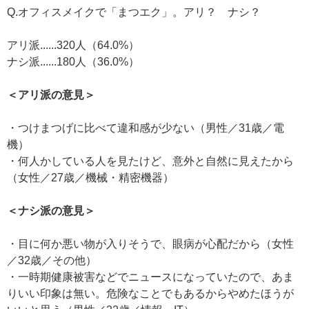
Q.オフィスメイクで「まつエク」。アリ？ ナシ？
アリ派......320人（64.0%）
ナシ派......180人（36.0%）
＜アリ派の意見＞
・つけまつげに比べて違和感が少ない（男性／31歳／電
機）
・何人かしている人を見たけど、意外と自然に見えたから
（女性／27歳／機械・精密機器）
＜ナシ派の意見＞
・目に何か悪い物が入りそうで、眼病が心配だから（女性
／32歳／その他）
・一時期健康被害などでニュースになっていたので、あま
りいい印象は無い。危険なことでもあるからやめたほうが