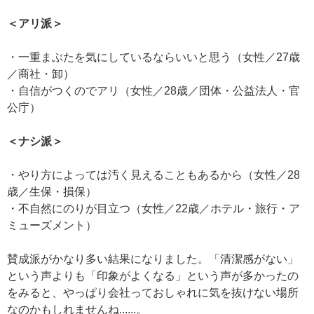
＜アリ派＞
・一重まぶたを気にしているならいいと思う（女性／27歳
／商社・卸）
・自信がつくのでアリ（女性／28歳／団体・公益法人・官
公庁）
＜ナシ派＞
・やり方によっては汚く見えることもあるから（女性／28
歳／生保・損保）
・不自然にのりが目立つ（女性／22歳／ホテル・旅行・ア
ミューズメント）
賛成派がかなり多い結果になりました。「清潔感がない」
という声よりも「印象がよくなる」という声が多かったの
をみると、やっぱり会社っておしゃれに気を抜けない場所
なのかもしれませんね......。