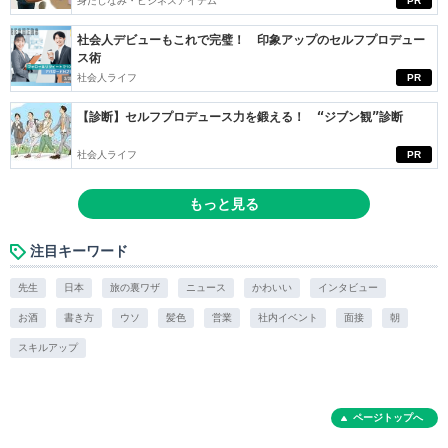
身だしなみ・ビジネスアイテム
PR
社会人デビューもこれで完璧！ 印象アップのセルフプロデュー
ス術
社会人ライフ
PR
【診断】セルフプロデュース力を鍛える！ “ジブン観”診断
社会人ライフ
PR
もっと見る
注目キーワード
先生
日本
旅の裏ワザ
ニュース
かわいい
インタビュー
お酒
書き方
ウソ
髪色
営業
社内イベント
面接
朝
スキルアップ
ページトップへ