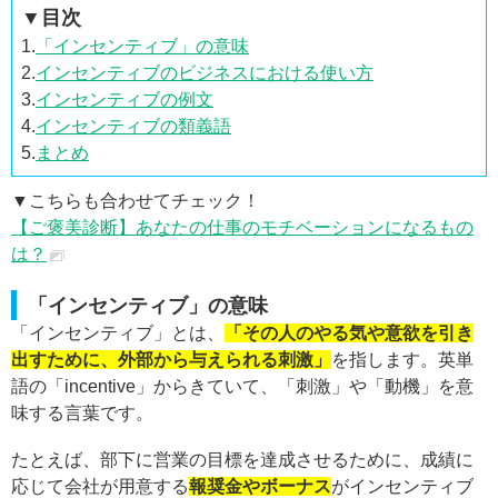
▼目次
1.
「インセンティブ」の意味
2.
インセンティブのビジネスにおける使い方
3.
インセンティブの例文
4.
インセンティブの類義語
5.
まとめ
▼こちらも合わせてチェック！
【ご褒美診断】あなたの仕事のモチベーションになるもの
は？
「インセンティブ」の意味
「インセンティブ」とは、
「その人のやる気や意欲を引き
出すために、外部から与えられる刺激」
を指します。英単
語の「incentive」からきていて、「刺激」や「動機」を意
味する言葉です。
たとえば、部下に営業の目標を達成させるために、成績に
応じて会社が用意する
報奨金やボーナス
がインセンティブ