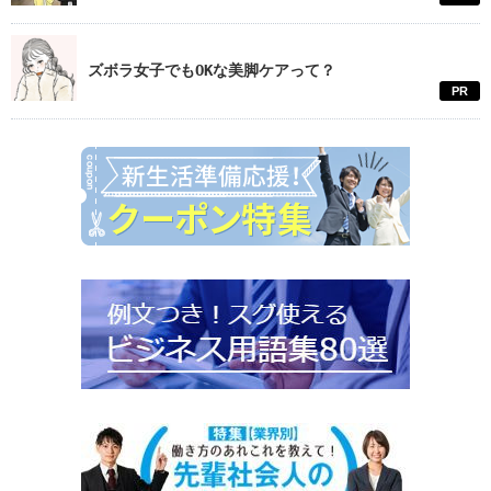
ズボラ女子でもOKな美脚ケアって？
PR