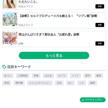
たえたいこと。
社会人ライフ
PR
【診断】セルフプロデュース力を鍛える！ “ジブン観”診断
社会人ライフ
PR
実はがんばりすぎ？新社会人『お疲れ度』診断
診断
PR
もっと見る
注目キーワード
合コン
人間関係
研修
はがき
タバコ
メイク
留学
爆笑
昇進
飛行機
コミュニケーション
文化
占い
ミス
秘密
ページトップへ