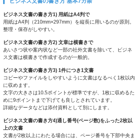
ビジネス文書の書き方 基本7カ条
ビジネス文書の書き方1) 用紙はA4判で
用紙はA4判（210mm×297mm）を縦長に用いるのが原則。
整理・保存がしやすい。
ビジネス文書の書き方2) 文章は横書きで
あいさつ状や案内状など一部の社外文書を除いて、ビジネ
ス文書は横書きで作成するのが一般的。
ビジネス文書の書き方3) 1件につき1文書
コピーやファイルをしやすいように文書はなるべく1枚以内
に収めます。
文字の大きさは10.5ポイントが標準ですが、1枚に収めるた
めに9ポイントまで下げても良しとされています。
詳細なデータなどは添付資料として別にします。
ビジネス文書の書き方4)通し番号(ページ数)をふった2枚以
上の文書
文書が2枚以上にわたる場合には、ページ番号を下部中央ま