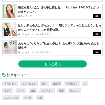
視点を変えれば、世の中は変わる。「Rethink PROJECT」がつ
たえたいこと。
社会人ライフ
PR
忙しい新社会人にぴったり！ 「朝リフレア」をはじめよう。しっ
かりニオイケアして24時間快適。
身だしなみ・ビジネスアイテム
PR
あなたの“なりたい”社会人像は？ お仕事バッグ選びから始める
新生活
身だしなみ・ビジネスアイテム
PR
もっと見る
注目キーワード
ネガティブ
オリンピック
悩み
誕生日
一人暮らし
犬
モラル
ペット
秘密
サプライズ
理系
胸キュン
リフレッシュ
ガス代
笑顔