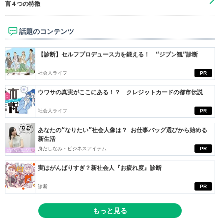
言４つの特徴
話題のコンテンツ
【診断】セルフプロデュース力を鍛える！ “ジブン観”診断
社会人ライフ
PR
ウワサの真実がここにある！？ クレジットカードの都市伝説
社会人ライフ
PR
あなたの“なりたい”社会人像は？ お仕事バッグ選びから始める
新生活
身だしなみ・ビジネスアイテム
PR
実はがんばりすぎ？新社会人『お疲れ度』診断
診断
PR
もっと見る