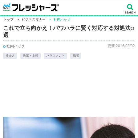
トップ
>
ビジネスマナー
>
社内ハック
これで立ち向かえ！パワハラに賢く対応する対処法○
選
更新:2016/08/02
社内ハック
社会人
先輩・上司
ハラスメント
職場