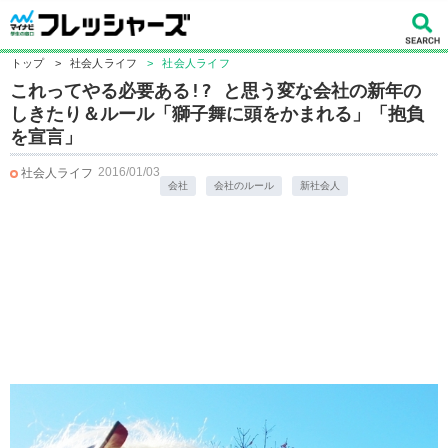
トップ
>
社会人ライフ
>
社会人ライフ
これってやる必要ある!? と思う変な会社の新年の
しきたり＆ルール「獅子舞に頭をかまれる」「抱負
を宣言」
2016/01/03
社会人ライフ
会社
会社のルール
新社会人