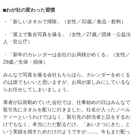
■わが社の変わった習慣
・「新しいタオルで掃除」（女性／32歳／食品・飲料）
・「屋上で集合写真を撮る」（女性／27歳／団体・公益法
人・官公庁）
・「新年のカレンダーは会社のお局様がめくる」（女性／
29歳／生保・損保）
みんなで写真を撮る会社もちらほら。カレンダーをめくる
のは誰でもいいと思いますが、お局が楽しみにしているな
らお任せしてしまいましょう。
筆者が以前勤めていた会社では、仕事始めの日はみんなで
取引先にタオルを配りに行きました。社名が入ったノベル
ティーというわけではなく、取引先の担当者と話をするわ
けでもなく、本当にただ配るだけ。「あいさつにきた」と
いう実績を残すためだけのようですが……。今もまだ配っ