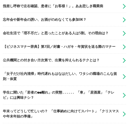
指差し呼称で左右確認、患者に「お客様！」。ああ悲しき職業病
忘年会や新年会の誘い、お酒がのめなくても参加OK？
会社生活で「理不尽だ」と思ったことがある人は5割。その理由は？
【ビジネスマナー辞典】第7回／封書・ハガキ・年賀状を送る際のマナー
公共機関との付き合い方次第で、出費を抑えられるテクとは？
「女子だけ社内清掃」時代遅れもはなはだしい、ワタシの職場のこんな規
則・体質
学生に聞いた「若者の●●離れ」の実態...... 「車」「居酒屋」「テレ
ビ」には興味ナシ？
年末ってどうして忙しいの？ 「仕事納めに向けてスパート」「クリスマス
や年末年始の準備」