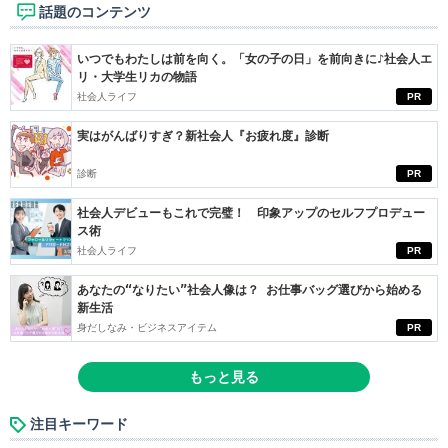
話題のコンテンツ
いつでもわたしは前を向く。「女の子の日」を前向きに♪社会人エ
リ・大学生リカの物語
社会人ライフ
PR
実はがんばりすぎ？新社会人『お疲れ度』診断
診断
PR
社会人デビューもこれで完璧！ 印象アップのセルフプロデュー
ス術
社会人ライフ
PR
あなたの“なりたい”社会人像は？ お仕事バッグ選びから始める
新生活
身だしなみ・ビジネスアイテム
PR
もっと見る
注目キーワード