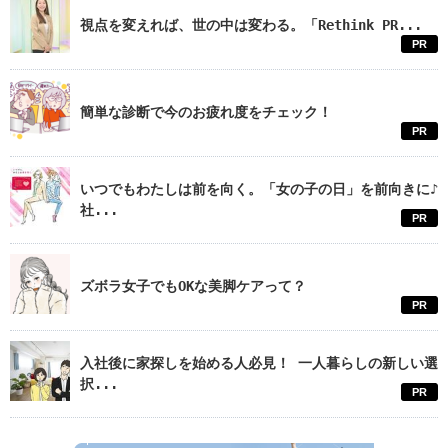
視点を変えれば、世の中は変わる。「Rethink PR...
PR
簡単な診断で今のお疲れ度をチェック！
PR
いつでもわたしは前を向く。「女の子の日」を前向きに♪
社...
PR
ズボラ女子でもOKな美脚ケアって？
PR
入社後に家探しを始める人必見！ 一人暮らしの新しい選
択...
PR