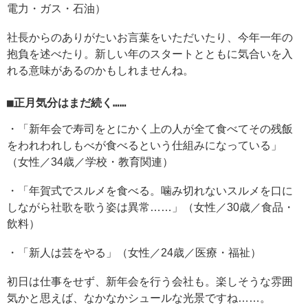
電力・ガス・石油）
社長からのありがたいお言葉をいただいたり、今年一年の
抱負を述べたり。新しい年のスタートとともに気合いを入
れる意味があるのかもしれませんね。
■正月気分はまだ続く……
・「新年会で寿司をとにかく上の人が全て食べてその残飯
をわれわれしもべが食べるという仕組みになっている」
（女性／34歳／学校・教育関連）
・「年賀式でスルメを食べる。噛み切れないスルメを口に
しながら社歌を歌う姿は異常……」（女性／30歳／食品・
飲料）
・「新人は芸をやる」（女性／24歳／医療・福祉）
初日は仕事をせず、新年会を行う会社も。楽しそうな雰囲
気かと思えば、なかなかシュールな光景ですね……。