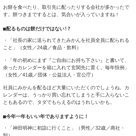
お餅を食べたり、取引先に配ったりする会社が多かったで
す。餅つきまでするとは、気合いが入っていますね！
■配るものは餅だけではない!?
・「社長の家に送られてきたみかんを社員全員に配られる
こと」（女性／24歳／食品・飲料）
・「年の初めにまず『ご自由にお持ち下さい』と書いて、
余ったカレンダーを箱に入れて玄関先に置く。毎年恒例」
（女性／41歳／団体・公益法人・官公庁）
社員にみかんを配るほど大量にいただくのでしょうね。カ
レンダーは、うっかり買い忘れてしまうと手に入らないこ
ともあるので、タダでもらえるのはうれしいかも。
■今年一年もいい年でありますように！
・「神田明神に初詣に行くこと」（男性／32歳／商社・
卸）