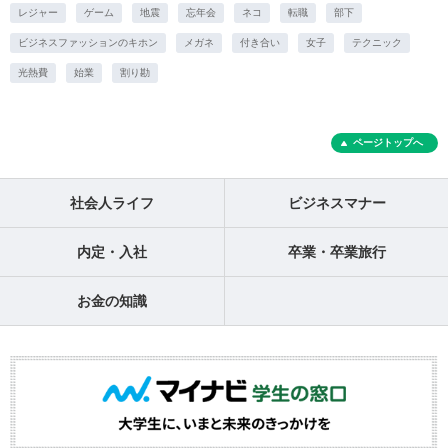
レジャー
ゲーム
地震
忘年会
ネコ
転職
部下
ビジネスファッションのキホン
メガネ
付き合い
女子
テクニック
光熱費
始業
割り勘
ページトップへ
社会人ライフ
ビジネスマナー
内定・入社
卒業・卒業旅行
お金の知識