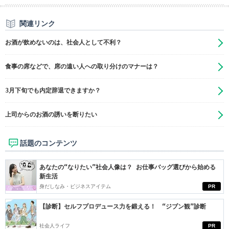
関連リンク
お酒が飲めないのは、社会人として不利？
食事の席などで、席の遠い人への取り分けのマナーは？
3月下旬でも内定辞退できますか？
上司からのお酒の誘いを断りたい
話題のコンテンツ
あなたの“なりたい”社会人像は？ お仕事バッグ選びから始める
新生活
身だしなみ・ビジネスアイテム
PR
【診断】セルフプロデュース力を鍛える！ “ジブン観”診断
社会人ライフ
PR