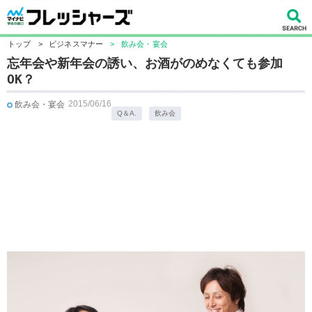
トップ
>
ビジネスマナー
>
飲み会・宴会
忘年会や新年会の誘い、お酒がのめなくても参加
OK？
2015/06/16
飲み会・宴会
Q＆A.
飲み会