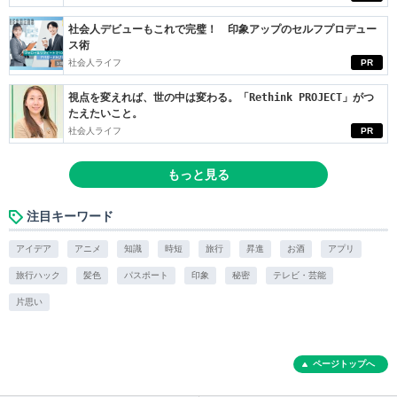
社会人デビューもこれで完璧！ 印象アップのセルフプロデュー
ス術
社会人ライフ
PR
視点を変えれば、世の中は変わる。「Rethink PROJECT」がつ
たえたいこと。
社会人ライフ
PR
もっと見る
注目キーワード
アイデア
アニメ
知識
時短
旅行
昇進
お酒
アプリ
旅行ハック
髪色
パスポート
印象
秘密
テレビ・芸能
片思い
ページトップへ