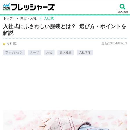
トップ
>
内定・入社
>
入社式
入社式にふさわしい服装とは？ 選び方・ポイントを
解説
更新:2024/03/13
入社式
ファッション
スーツ
入社
新入社員
入社準備