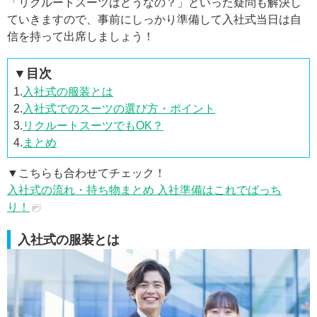
「リクルートスーツはどうなの？」といった疑問も解決し
ていきますので、事前にしっかり準備して入社式当日は自
信を持って出席しましょう！
▼目次
1.
入社式の服装とは
2.
入社式でのスーツの選び方・ポイント
3.
リクルートスーツでもOK？
4.
まとめ
▼こちらも合わせてチェック！
入社式の流れ・持ち物まとめ 入社準備はこれでばっち
り！
入社式の服装とは