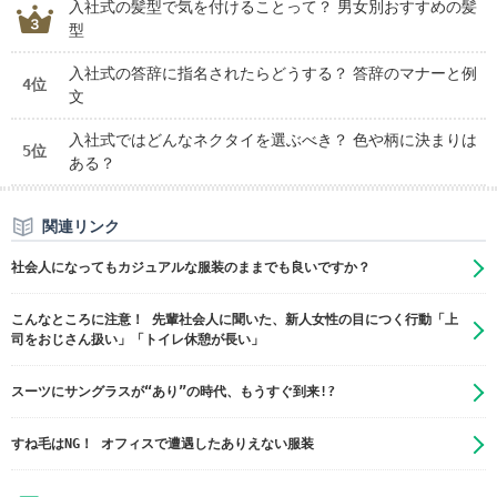
入社式の髪型で気を付けることって？ 男女別おすすめの髪
型
入社式の答辞に指名されたらどうする？ 答辞のマナーと例
4位
文
入社式ではどんなネクタイを選ぶべき？ 色や柄に決まりは
5位
ある？
関連リンク
社会人になってもカジュアルな服装のままでも良いですか？
こんなところに注意！ 先輩社会人に聞いた、新人女性の目につく行動「上
司をおじさん扱い」「トイレ休憩が長い」
スーツにサングラスが“あり”の時代、もうすぐ到来!?
すね毛はNG！ オフィスで遭遇したありえない服装