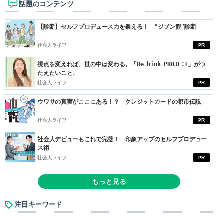
話題のコンテンツ
【診断】セルフプロデュース力を鍛える！ “ジブン観”診断
社会人ライフ
PR
視点を変えれば、世の中は変わる。「Rethink PROJECT」がつ
たえたいこと。
社会人ライフ
PR
ウワサの真実がここにある！？ クレジットカードの都市伝説
社会人ライフ
PR
社会人デビューもこれで完璧！ 印象アップのセルフプロデュー
ス術
社会人ライフ
PR
もっと見る
注目キーワード