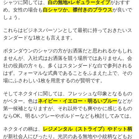
シャツに関しては、
白の無地×レギュラータイプ
がおすす
め。女性の場合も
白シャツか、襟付きのブラウス
が良いで
しょう。
これらはビジネスパーソンとして最初に持っておきたいス
タンダードな1枚とも言えます。
ボタンダウンのシャツの方がお洒落だと思われるかもしれ
ませんが、入社式はお洒落を競う場所ではありません。会
社の役員の方々も、多くはスタンダードな白で参列される
はず。フォーマルな式典であることをふまえた上で、その
場にふさわしい1枚を用意するのが賢明です。
そしてネクタイに関しては、フレッシュな印象となるもの
がベター。色は
ネイビー・イエロー・明るいブルー
などが
第一候補となりますが、それ以外でも爽やかに感じるもの
ならOK。明るいグレーやボルドーなども検討してみては。
ネクタイの柄は、
レジメンタル（ストライプ）やドット柄
が新社会人にぴったり。光沢のある無地や小紋柄などもお