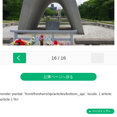
16 / 16
記事ページへ戻る
render partial: 'front/freshers/sp/articles/bottom_aja', locals: { article:
article } %>
ページトップへ