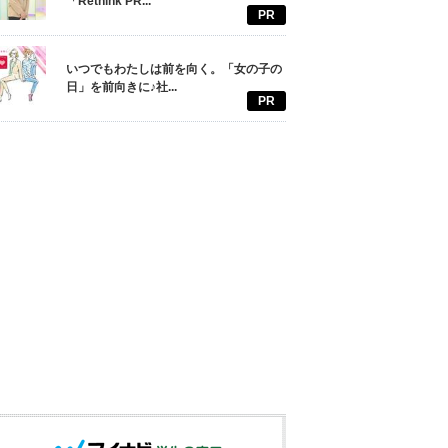
「Rethink PR...
PR
いつでもわたしは前を向く。「女の子の
日」を前向きに♪社...
PR