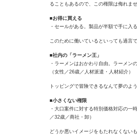
ることもあるので、この権限は侮れま
■お得に買える
・セールがある。製品が半額で手に入る
このために働いているといっても過言
■社内の「ラーメン王」
・ラーメンはおかわり自由。ラーメン
（女性／26歳／人材派遣・人材紹介）
トッピングで冒険できるなんて夢のよ
■小さくない権限
・大口案件に対する特別価格対応の一
／32歳／商社・卸）
どうか悪いイメージをもたれなくない