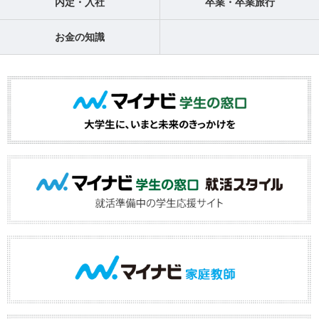
内定・入社
卒業・卒業旅行
お金の知識