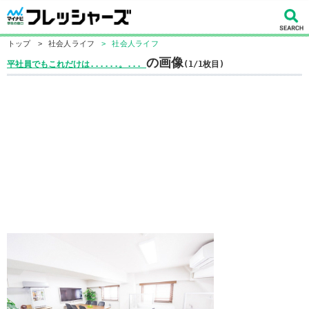
トップ
>
社会人ライフ
>
社会人ライフ
の画像
平社員でもこれだけは......。...
(1/1枚目)