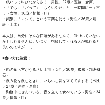
・眠いって叫びながら歩く（男性／27歳／運輸・倉庫）
・「でも」「だって」「もういやだ」と、一時間に一度言
う（女性／36歳／情報・IT）
・頻繁に「マジで」という言葉を使う（男性／36歳／建
設・土木）
本人は、自分にそんな口癖があるなんて、気づいていない
かもしれませんね。いつか、指摘してくれる人が現れると
良いのですが......。
■食べ方に注意！
・飴の食べ方がうるさい上司（女性／30歳／機械・精密機
器）
・飲み物を飲むときに、いちいち音を立ててすする（男性
／27歳／運輸・倉庫）
・勤務中にせんべいを、音を立てて食べている（男性／34
歳／情報・IT）