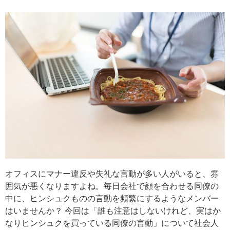
オフィスにマナー違反や失礼な言動が多い人がいると、雰
囲気が悪くなりますよね。毎日会社で顔を合わせる同僚の
中に、ヒンシュクものの言動を頻繁にするようなメンバー
はいませんか？ 今回は「誰も注意はしないけれど、実はか
なりヒンシュクを買っている同僚の言動」について社会人