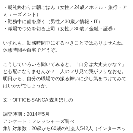
・朝礼終わりに朝ごはん（女性／24歳／ホテル・旅行・ア
ミューズメント）
・勤務中に歯を磨く（男性／30歳／情報・IT）
・職場でつめを切る上司（女性／30歳／金融・証券）
いずれも、勤務時間中にするべきことではありませんね。
休憩時間や自宅でどうぞ。
こうしていろいろ聞いてみると、「自分は大丈夫かな？」
と心配になりませんか？ 人のフリ見て我がフリなおせ。
明日から、自分の職場での振る舞いに少し気をつけてみて
はいかがでしょうか。
文・OFFICE-SANGA 森川ほしの
調査時期：2014年5月
アンケート：フレッシャーズ調べ
集計対象数：20歳から60歳の社会人542人（インターネッ