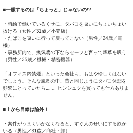
■一服するのは「ちょっと」じゃないの!?
・時給で働いているくせに、タバコを吸いにちょいちょい
抜ける（女性／31歳／小売店）
・たばこを吸いに行って戻ってこない（男性／24歳／電
機）
・事務所内で、換気扇の下ならセーフと言って煙草を吸う
（男性／35歳／機械・精密機器）
「オフィス内禁煙」といった会社も、もはや珍しくはない
でしょう。そんな風潮の中、昔と同じようにタバコ休憩を
頻繁にとっていたら......。ヒンシュクを買っても仕方ありま
せん。
■上から目線は論外！
・案件がうまくいかなくなると、すぐ人のせいにする奴が
いる（男性／31歳／商社・卸）