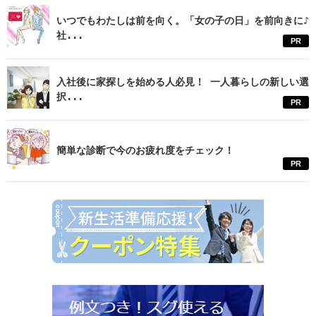
いつでもわたしは前を向く。「女の子の日」を前向きに♪
社...
PR
入社後に家探しを始める人必見！ 一人暮らしの新しい選
択...
PR
簡単な診断で今のお疲れ度をチェック！
PR