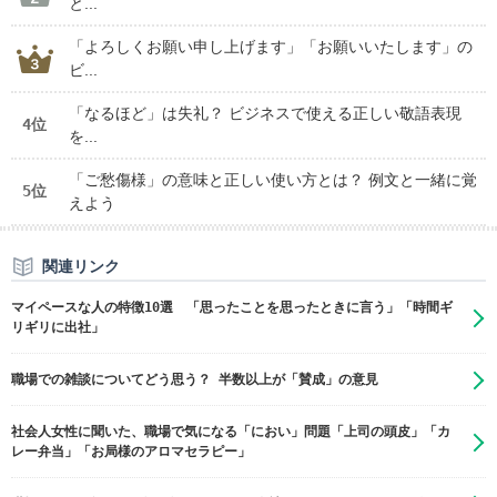
と...
「よろしくお願い申し上げます」「お願いいたします」の
ビ...
「なるほど」は失礼？ ビジネスで使える正しい敬語表現
4位
を...
「ご愁傷様」の意味と正しい使い方とは？ 例文と一緒に覚
5位
えよう
関連リンク
マイペースな人の特徴10選 「思ったことを思ったときに言う」「時間ギ
リギリに出社」
職場での雑談についてどう思う？ 半数以上が「賛成」の意見
社会人女性に聞いた、職場で気になる「におい」問題「上司の頭皮」「カ
レー弁当」「お局様のアロマセラピー」