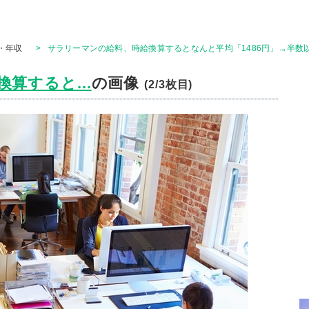
・年収
>
サラリーマンの給料、時給換算するとなんと平均「1486円」→半数
算すると...
の画像
(2/3枚目)