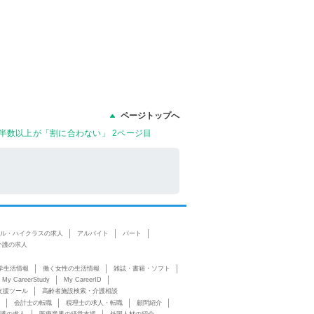
ページトップへ
半数以上が「割に合わない」 2ページ目
ル・ハイクラスの求人
アルバイト
パート
介護の求人
学生活情報
働く女性の生活情報
雑誌・書籍・ソフト
My CareerStudy
My CareerID
支援ツール
高齢者施設検索・介護相談
会計士の転職
税理士の求人・転職
顧問紹介