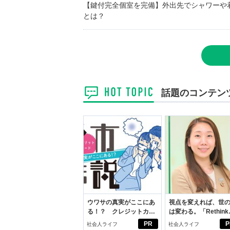
【鍵付完全個室を完備】外出先でシャワーや
とは？
話題のコンテン
ウワサの真実がここにあ
視点を変えれば、世
る！？ クレジットカー
は変わる。「Rethink
ドの都市伝説
PROJECT」がつた
PR
P
社会人ライフ
社会人ライフ