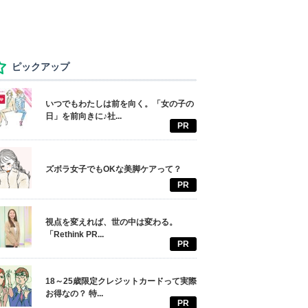
ピックアップ
いつでもわたしは前を向く。「女の子の
日」を前向きに♪社...
PR
ズボラ女子でもOKな美脚ケアって？
PR
視点を変えれば、世の中は変わる。
「Rethink PR...
PR
18～25歳限定クレジットカードって実際
お得なの？ 特...
PR