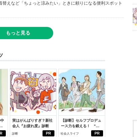
着替えなど「ちょっと涼みたい」ときに頼りになる便利スポット
もっと見る
ツ
の中
実はがんばりすぎ？新社
【診断】セルフプロデュ
会人『お疲れ度』診断
ース力を鍛える！ “ジ
えた
ブン観”診断
R
PR
PR
診断
社会人ライフ