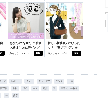
を向
あなたの“なりたい”社会
忙しい新社会人にぴった
を前
人像は？ お仕事バッグ選
り！ 「朝リフレア」をは
大
びから始める新生活
じめよう。しっかりニオ
R
PR
PR
身だしなみ・ビジネ
身だしなみ・ビジネ
イケアして24時間快適。
スアイテム
スアイテム
バッグ
レポート
メイク
アウトドア
ランチ
外国
管理職
動物
睡眠
東京
電話
音
卒業式の袴特集
袴
美容