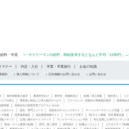
給料・年収
>
サラリーマンの給料、時給換算するとなんと平均「1486円」→
スマナー
内定・入社
卒業・卒業旅行
お金の知識
用規約
個人情報について
広告掲載のお問い合わせ
お問い合わせ
活
留学経験者の就活
看護学生向け
医学生・研修医向け
転職・求人情報
海外求人
ミド
シニアの求人
障害者に特化した求人紹介サービス
フリーランス・副業向け業務委託案件
医療福祉
進路情報
高校生向け探究学習プログラム Locus
まとめサイト
総合・専門ニュース
高校生のチャレンジサイト
ティーンマーケティング支援
大
ング情報
世界遺産検定
総合農業情報サイト
マイナビ子育て
ECサイト構築・D2C事業支援
情報メディア
お買い物サポートメディア
マンスリーマンション予約
AIを活用したSEOコンテンツ
Web・ゲーム業界の転職
20代・第二新卒
新卒紹介
転職エージェント
エグゼクティブ転職