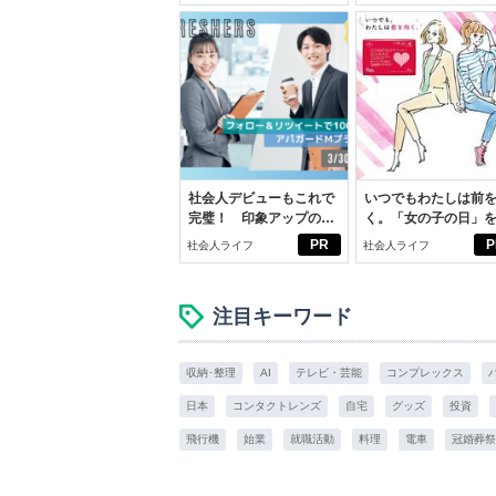
いこと。
社会人デビューもこれで
いつでもわたしは前
完璧！ 印象アップのセ
く。「女の子の日」
ルフプロデュース術
向きに♪社会人エリ・
PR
P
社会人ライフ
社会人ライフ
学生リカの物語
注目キーワード
収納･整理
AI
テレビ・芸能
コンプレックス
日本
コンタクトレンズ
自宅
グッズ
投資
飛行機
始業
就職活動
料理
電車
冠婚葬祭