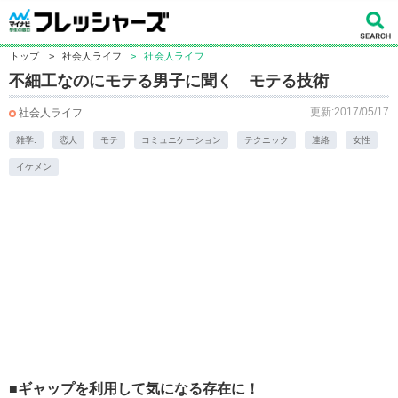
トップ
>
社会人ライフ
>
社会人ライフ
不細工なのにモテる男子に聞く モテる技術
更新:2017/05/17
社会人ライフ
雑学.
恋人
モテ
コミュニケーション
テクニック
連絡
女性
イケメン
■ギャップを利用して気になる存在に！