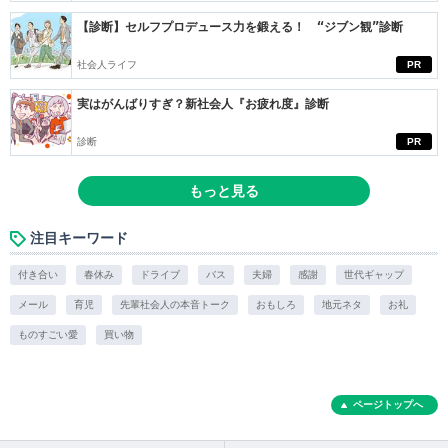
【診断】セルフプロデュース力を鍛える！ “ジブン観”診断
社会人ライフ
PR
実はがんばりすぎ？新社会人『お疲れ度』診断
診断
PR
もっと見る
注目キーワード
付き合い
春休み
ドライブ
バス
夫婦
感謝
世代ギャップ
メール
育児
先輩社会人の本音トーク
おもしろ
地元ネタ
お礼
ものすごい愛
買い物
ページトップへ