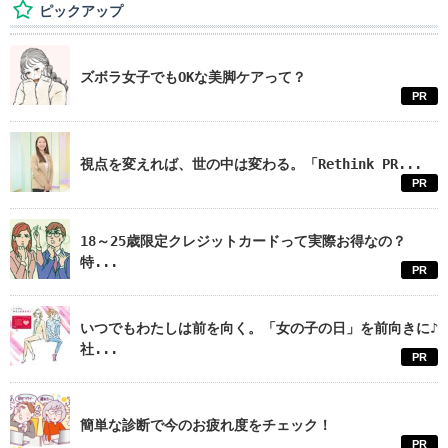
ピックアップ
ズボラ女子でもOKな美脚ケアって？
PR
視点を変えれば、世の中は変わる。「Rethink PR...
PR
18～25歳限定クレジットカードって実際お得なの？
特...
PR
いつでもわたしは前を向く。「女の子の日」を前向きに♪
社...
PR
簡単な診断で今のお疲れ度をチェック！
PR