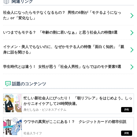
関連リンク
社会人になったらモテなくなるもの？ 男性の6割が「モテるようになっ
た」or「変化なし」
いつまでもモテる？ 「年齢の割に若いなぁ」と思う社会人の特徴8選
イケメン・美人でもないのに、なぜかモテる人の特徴「面白く知的」「親
身に話を聞ける」
学生時代とは違う！ 女性が思う「社会人男性」ならではのモテ要素9選
話題のコンテンツ
忙しい新社会人にぴったり！ 「朝リフレア」をはじめよう。しっ
かりニオイケアして24時間快適。
身だしなみ・ビジネスアイテム
PR
ウワサの真実がここにある！？ クレジットカードの都市伝説
社会人ライフ
PR