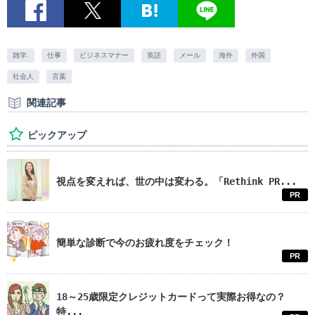
雑学.
仕事
ビジネスマナー
英語
メール
海外
外国
社会人
言葉
関連記事
ピックアップ
視点を変えれば、世の中は変わる。「Rethink PR...
PR
簡単な診断で今のお疲れ度をチェック！
PR
18～25歳限定クレジットカードって実際お得なの？
特...