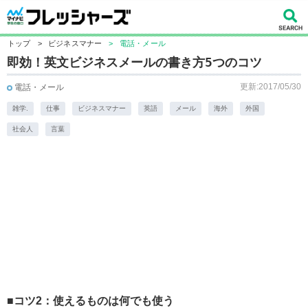
トップ
>
ビジネスマナー
>
電話・メール
即効！英文ビジネスメールの書き方5つのコツ
更新:2017/05/30
電話・メール
雑学.
仕事
ビジネスマナー
英語
メール
海外
外国
社会人
言葉
■コツ2：使えるものは何でも使う