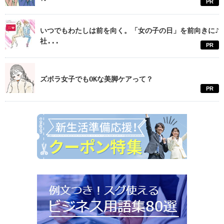
PR
いつでもわたしは前を向く。「女の子の日」を前向きに♪
社...
PR
ズボラ女子でもOKな美脚ケアって？
PR