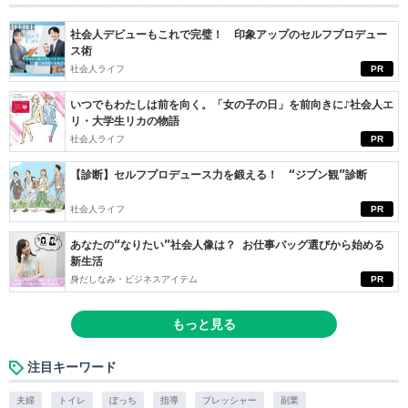
社会人デビューもこれで完璧！ 印象アップのセルフプロデュー
ス術
社会人ライフ
PR
いつでもわたしは前を向く。「女の子の日」を前向きに♪社会人エ
リ・大学生リカの物語
社会人ライフ
PR
【診断】セルフプロデュース力を鍛える！ “ジブン観”診断
社会人ライフ
PR
あなたの“なりたい”社会人像は？ お仕事バッグ選びから始める
新生活
身だしなみ・ビジネスアイテム
PR
もっと見る
注目キーワード
夫婦
トイレ
ぼっち
指導
プレッシャー
副業