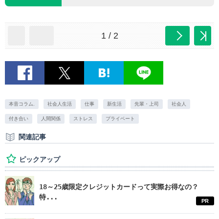
1 / 2
本音コラム.
社会人生活
仕事
新生活
先輩・上司
社会人
付き合い
人間関係
ストレス
プライベート
関連記事
ピックアップ
18～25歳限定クレジットカードって実際お得なの？
特...
PR