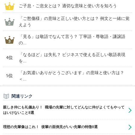
ご子息・ご息女とは？ 適切な意味と使い方を知ろう
「ご愁傷様」の意味と正しい使い方とは？ 例文と一緒に覚
えよう
「見る」は敬語でなんて言う？ 丁寧語・尊敬語・謙譲語
の...
「なるほど」は失礼？ ビジネスで使える正しい敬語表現
4位
を...
「お気遣いありがとうございます」の意味と使い方は？
5位
＜...
関連リンク
親しき仲にも礼儀あり！ 職場の先輩に対してどんなに仲がよくてもやって
はいけないこと8選
理想の先輩像はこれ！ 後輩の面倒見がいい先輩の特徴8選