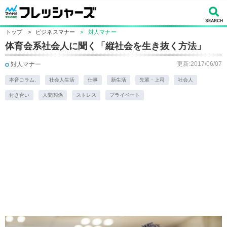
トップ
>
ビジネスマナー
>
対人マナー
体育会系社会人に聞く「縦社会を生き抜く方法」
更新:2017/06/07
対人マナー
本音コラム.
社会人生活
仕事
新生活
先輩・上司
社会人
付き合い
人間関係
ストレス
プライベート