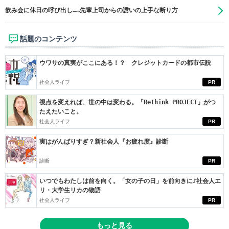
飲み会に休日の呼び出し……先輩上司からの誘いの上手な断り方
話題のコンテンツ
ウワサの真実がここにある！？ クレジットカードの都市伝説
社会人ライフ
PR
視点を変えれば、世の中は変わる。「Rethink PROJECT」がつ
たえたいこと。
社会人ライフ
PR
実はがんばりすぎ？新社会人『お疲れ度』診断
診断
PR
いつでもわたしは前を向く。「女の子の日」を前向きに♪社会人エ
リ・大学生リカの物語
社会人ライフ
PR
もっと見る