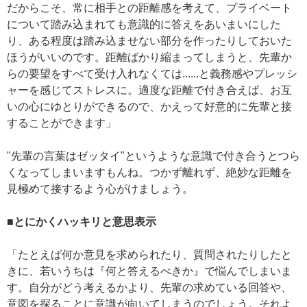
だからこそ、常に相手との距離感を考えて、プライベート
について踏み込まれても意識的に答えをあいまいにした
り、ある程度は踏み込ませない部分を作ったりしておいた
ほうがいいのです。距離ばかり縮まってしまうと、先輩か
らの要望をすべて受け入れなくては......と義務感やプレッシ
ャーを感じてストレスに。適度な距離で付き合えば、お互
いの心にゆとりができるので、かえって好意的に先輩と接
することができます」
"先輩の言葉はゼッタイ"というような意識で付き合うとつら
くなってしまいますもんね。つかず離れず、絶妙な距離を
見極めて接するよう心がけましょう。
■とにかくハッキリと意思表示
「たとえば何か意見を求められたり、質問されたりしたと
きに、若いうちは『何と答えるべきか』で悩んでしまいま
す。自分がどう考えるかより、先輩の求めている回答や、
意図を探ることに意識が向いてしまうのでしょう。それよ