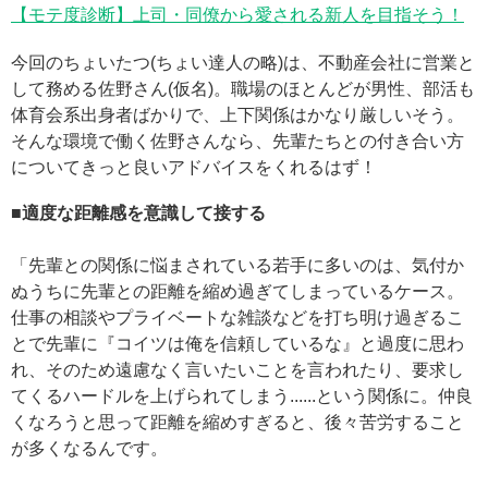
【モテ度診断】上司・同僚から愛される新人を目指そう！
今回のちょいたつ(ちょい達人の略)は、不動産会社に営業と
して務める佐野さん(仮名)。職場のほとんどが男性、部活も
体育会系出身者ばかりで、上下関係はかなり厳しいそう。
そんな環境で働く佐野さんなら、先輩たちとの付き合い方
についてきっと良いアドバイスをくれるはず！
■適度な距離感を意識して接する
「先輩との関係に悩まされている若手に多いのは、気付か
ぬうちに先輩との距離を縮め過ぎてしまっているケース。
仕事の相談やプライベートな雑談などを打ち明け過ぎるこ
とで先輩に『コイツは俺を信頼しているな』と過度に思わ
れ、そのため遠慮なく言いたいことを言われたり、要求し
てくるハードルを上げられてしまう......という関係に。仲良
くなろうと思って距離を縮めすぎると、後々苦労すること
が多くなるんです。