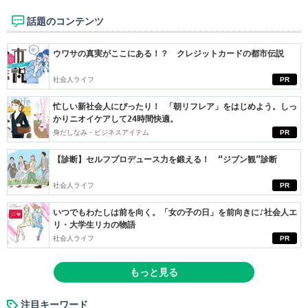
話題のコンテンツ
ウワサの真実がここにある！？ クレジットカードの都市伝説
社会人ライフ
PR
忙しい新社会人にぴったり！ 「朝リフレア」をはじめよう。しっ
かりニオイケアして24時間快適。
身だしなみ・ビジネスアイテム
PR
【診断】セルフプロデュース力を鍛える！ “ジブン観”診断
社会人ライフ
PR
いつでもわたしは前を向く。「女の子の日」を前向きに♪社会人エ
リ・大学生リカの物語
社会人ライフ
PR
もっと見る
注目キーワード