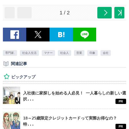
1 / 2
専門家.
社会人生活
マナー
社会人
営業
印象
会社
関連記事
ピックアップ
入社後に家探しを始める人必見！ 一人暮らしの新しい選
択...
PR
18～25歳限定クレジットカードって実際お得なの？
特...
PR