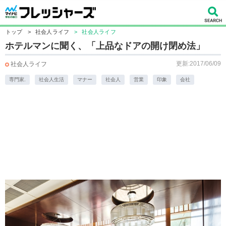
トップ
>
社会人ライフ
>
社会人ライフ
ホテルマンに聞く、「上品なドアの開け閉め法」
更新:2017/06/09
社会人ライフ
専門家.
社会人生活
マナー
社会人
営業
印象
会社