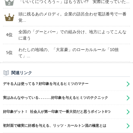
「いいくにつくろう～」はもう古い!? 実際に使っていた...
頭に残るあのメロディ。企業の語呂合わせ電話番号で一番
覚...
全国の「グーとパー」での組み分け、地方によってこんな
4位
に違う
わたしの地域の、「大富豪」のローカルルール「10捨
5位
て」...
関連リンク
デキる人は使ってる？好印象を与えるヒミツのマナー
実はみんなやっている......好印象を与えるヒミツのテクニック
好印象ゲット！ 社会人が第一印象で一番大切だと思うポイント8つ
初対面で確実に好感を与える、リッツ・カールトン流の極意とは