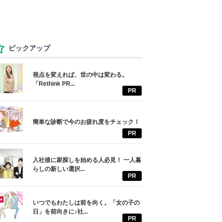
ピックアップ
視点を変えれば、世の中は変わる。
「Rethink PR...
PR
簡単な診断で今のお疲れ度をチェック！
PR
入社後に家探しを始める人必見！ 一人暮
らしの新しい選択...
PR
いつでもわたしは前を向く。「女の子の
日」を前向きに♪社...
PR