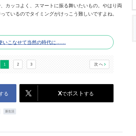
で、カッコよく、スマートに振る舞いたいもの。やはり両
持っているのでタイミングがけっこう難しいですよね。
使いこなせて当然の時代に……
次へ
1
2
3
X
ポスト
する
で
する
新生活