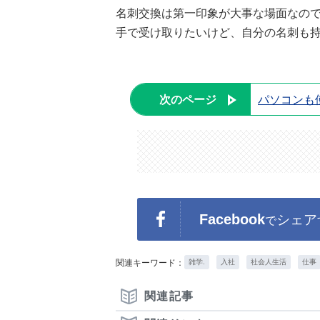
名刺交換は第一印象が大事な場面なの
手で受け取りたいけど、自分の名刺も
次のページ
パソコンも
Facebook
シェア
で
関連キーワード：
雑学.
入社
社会人生活
仕事
関連記事