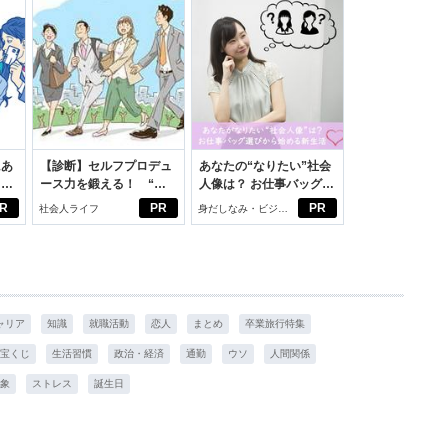
にあ
【診断】セルフプロデュ
あなたの“なりたい”社会
カー
ース力を鍛える！ “ジ
人像は？ お仕事バッグ選
ブン観”診断
びから始める新生活
R
PR
PR
社会人ライフ
身だしなみ・ビジネ
スアイテム
ャリア
知識
就職活動
恋人
まとめ
卒業旅行特集
宝くじ
生活習慣
政治・経済
通勤
ウソ
人間関係
象
ストレス
誕生日