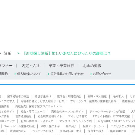
>
診断
>
【趣味探し診断】忙しいあなたにぴったりの趣味は？
スマナー
内定・入社
卒業・卒業旅行
お金の知識
用規約
個人情報について
広告掲載のお問い合わせ
お問い合わせ
活
留学経験者の就活
看護学生向け
医学生・研修医向け
転職・求人情報
海外求人
ミド
シニアの求人
障害者に特化した求人紹介サービス
フリーランス・副業向け業務委託案件
医療福祉
進路情報
高校生向け探究学習プログラム Locus
まとめサイト
総合・専門ニュース
高校生のチャレンジサイト
ティーンマーケティング支援
大
ング情報
世界遺産検定
総合農業情報サイト
マイナビ子育て
ECサイト構築・D2C事業支援
情報メディア
お買い物サポートメディア
マンスリーマンション予約
AIを活用したSEOコンテンツ
Web・ゲーム業界の転職
20代・第二新卒
新卒紹介
転職エージェント
エグゼクティブ転職
転職
看護師の求人
コメディカル求人
医師の転職・求人
保育士の求人
無期雇用派遣
介