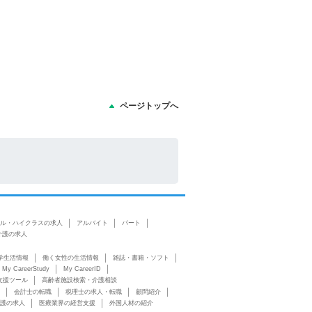
ページトップへ
ル・ハイクラスの求人
アルバイト
パート
介護の求人
学生活情報
働く女性の生活情報
雑誌・書籍・ソフト
My CareerStudy
My CareerID
支援ツール
高齢者施設検索・介護相談
会計士の転職
税理士の求人・転職
顧問紹介
護の求人
医療業界の経営支援
外国人材の紹介