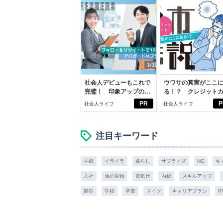
社会人デビューもこれで
ウワサの真実がここ
完璧！ 印象アップのセ
る！？ クレジット
ルフプロデュース術
ドの都市伝説
PR
P
社会人ライフ
社会人ライフ
注目キーワード
手紙
イライラ
暮らし
サプライズ
NG
キ
入社
旅の宝物
電気代
両親
スキルアップ
髪型
学校
卒業
ドイツ
キャリアプラン
印