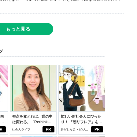
もっと見る
ツ
を向
視点を変えれば、世の中
忙しい新社会人にぴった
を前
は変わる。「Rethink
り！ 「朝リフレア」をは
大
PROJECT」がつたえた
じめよう。しっかりニオ
R
PR
PR
社会人ライフ
身だしなみ・ビジネ
いこと。
イケアして24時間快適。
スアイテム