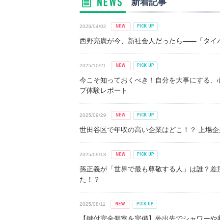
新着記事
2026/04/02
西野亮廣が今、新社会人だったら――「タイパ
2025/10/21
今こそ知っておくべき！自分を大事にする、
プ体験レポート
2025/09/29
世田谷区で年収の高い企業はどこ！？ 上場企業平
2025/09/13
孫正義が「世界で最も尊敬する人」は誰？差
た！？
2025/08/11
【鍵付完全個室を完備】外出先でシャワーや