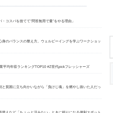
・コスパを捨てて“問答無用で量”をやる理由」
心身のバランスの整え方。ウェルビーイングを学ぶワークショッ
均年収ランキングTOP10 #Z世代pickフレッシャーズ
別と貧困に立ち向かいながら「負けじ魂」を燃やし抜いた人だっ
着替えなど「ちょっと涼みたい」ときに頼りになる便利スポット