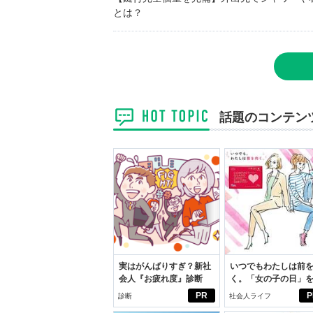
とは？
話題のコンテン
実はがんばりすぎ？新社
いつでもわたしは前
会人『お疲れ度』診断
く。「女の子の日」
向きに♪社会人エリ・
PR
P
診断
社会人ライフ
学生リカの物語