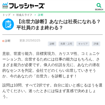
トップ
>
社会人ライフ
>
診断
【出世力診断】あなたは社長になれる？
平社員のまま終わる？
更新:2025/02/25
診断
診断
先輩・上司
キャリア
評価
意欲、世渡り能力、目標実現力、カリスマ性、コミュニケ
ーション力。出世するためには仕事の能力はもちろん、さ
まざま能力が必要です。偉人の伝説を元に、あなたの潜在
的なセンスを判定。会社でどのくらい出世していきそう
か、今のあなたの「出世力」を診断します！
設問は10問、すべて2択です。自分に近いと感じるほうを選
んでください。迷ったときには悩まず直感で決めましょ
う。