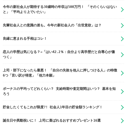
今年の新社会人が期待する30歳時の年収は500万円！ 「そのくらいはない
と」「平均より上でいたい」
先輩社会人との意識の差も。今年の新社会人の「出世意欲」は？
良縁に恵まれる手相はコレ！
恋人の学歴は気になる？→「はい42.2％：自分より高学歴だと自尊心が傷
つく」
上司・部下になったら最悪！ 「自分の失敗を他人に押しつける人」の特徴
6つ「言い訳が得意」「他力本願」
ボーナスの平均ってどれくらい？ 支給時期や査定期間はいつ？ 基本を知
ろう
貯金したくてもこれが限度?! 社会人1年目の貯金額ランキング！
誕生日や異動祝いに！ 上司に喜ばれるおすすめプレゼント16選