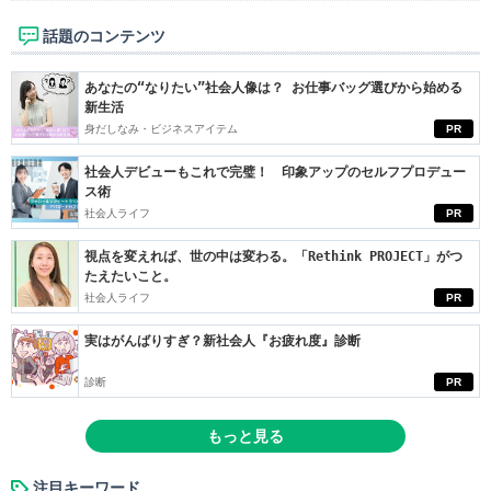
話題のコンテンツ
あなたの“なりたい”社会人像は？ お仕事バッグ選びから始める
新生活
身だしなみ・ビジネスアイテム
PR
社会人デビューもこれで完璧！ 印象アップのセルフプロデュー
ス術
社会人ライフ
PR
視点を変えれば、世の中は変わる。「Rethink PROJECT」がつ
たえたいこと。
社会人ライフ
PR
実はがんばりすぎ？新社会人『お疲れ度』診断
診断
PR
もっと見る
注目キーワード