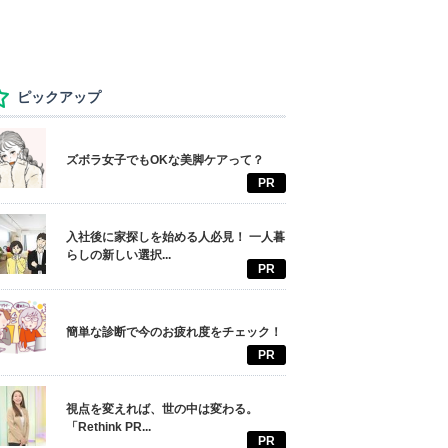
ピックアップ
ズボラ女子でもOKな美脚ケアって？
PR
入社後に家探しを始める人必見！ 一人暮
らしの新しい選択...
PR
簡単な診断で今のお疲れ度をチェック！
PR
視点を変えれば、世の中は変わる。
「Rethink PR...
PR