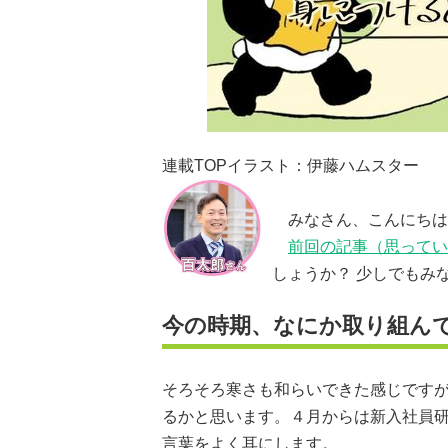
連載TOPイラスト：伊藤ハムスター
みなさん、こんにちは
前回の記事（思ってい
しょうか？ 少しでもみ
今の時期、なにか取り組ん
そろそろ寒さも和らいできた感じです
るかと思います。４月からは新入社員
言葉をよく耳にします。