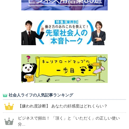
社会人ライフの人気記事ランキング
【嫌われ度診断】 あなたの好感度はどれくらい？
ビジネスで頻出！ 「頂く」と「いただく」の正しい使い
分...