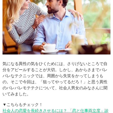
気になる異性の気をひくためには、さりげないところで自
分をアピールすることが大切。しかし、あからさまでバレ
バレなテクニックでは、周囲から失笑をかってしまうも
の。そこで今回は、「狙ってやってるだろ！」と思う異性
のバレバレモテテクについて、社会人男女のみなさんに聞
いてみました。
▼こちらもチェック！
社会人の恋愛を長続きさせるには？ 「恋と仕事両立度」診