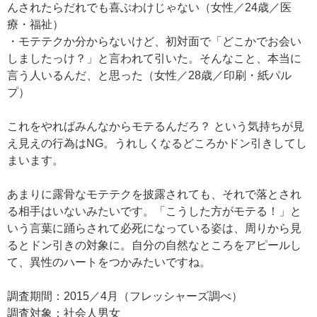
んされたらだれでも喜ぶわけじゃない（女性／24歳／医
療・福祉）
・モテテクか分からないけど、初対面で「どこかでお会い
しましたっけ？」と言われて引いた。そんなこと、本当に
言う人いるんだ、と思った（女性／28歳／印刷・紙パル
プ）
これをやればみんなからモテるんだろ？ という気持ちが見
え見えの行為はNG。うれしくなるどころかドン引きしてし
まいます。
あまりに露骨なモテテクを披露されても、それで落とされ
る相手はいないみたいです。「こうした方がモテる！」と
いう言葉に踊らされて必死になっている姿は、周りから見
るとドン引きの対象に。自分の自然なところをアピールし
て、異性のハートをつかみたいですね。
調査期間：2015／4月（フレッシャーズ調べ）
調査対象：社会人男女