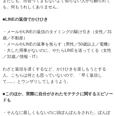
まだしも、出会ってまもないよく知らない人から触られて
も、何もうれしくありません。
■LINEの返信でかけひき
・メールやLINEの返信のタイミングの駆け引き（女性／31
歳／不動産）
・メールやLINEの返事を焦らす（男性／50歳以上／電機）
・大した用事がないのに、やたらLINEを送ってくる（女性
／32歳／情報・IT）
わざと返信を遅くするなど、かけひきを楽しもうとする
人。こちらは何とも思っていないので、「早く返信し
て......」とウンザリしてしまうよう。
■このほか、実際に自分がされたモテテクに関するエピソー
ドも
・そんなに親しくもないのに頭ぽんぽんをされた。ぽんぽ