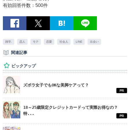
有効回答件数：500件
雑学.
恋人
モテ
恋愛
社会人
LINE
出会い
関連記事
ピックアップ
ズボラ女子でもOKな美脚ケアって？
PR
18～25歳限定クレジットカードって実際お得なの？
特...
PR