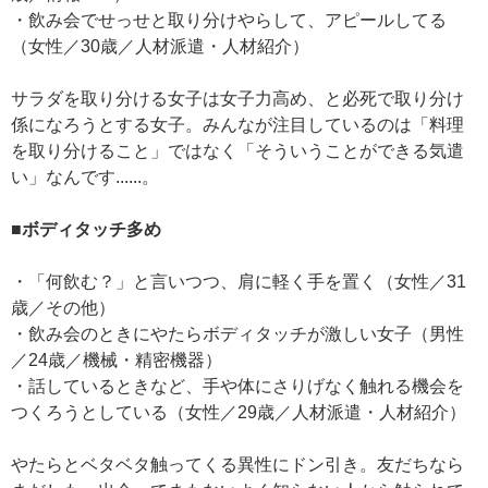
・飲み会でせっせと取り分けやらして、アピールしてる
（女性／30歳／人材派遣・人材紹介）
サラダを取り分ける女子は女子力高め、と必死で取り分け
係になろうとする女子。みんなが注目しているのは「料理
を取り分けること」ではなく「そういうことができる気遣
い」なんです......。
■ボディタッチ多め
・「何飲む？」と言いつつ、肩に軽く手を置く（女性／31
歳／その他）
・飲み会のときにやたらボディタッチが激しい女子（男性
／24歳／機械・精密機器）
・話しているときなど、手や体にさりげなく触れる機会を
つくろうとしている（女性／29歳／人材派遣・人材紹介）
やたらとベタベタ触ってくる異性にドン引き。友だちなら