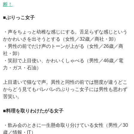
断！
■ぶりっこ女子
・声をちょっと幼稚な感じにする。舌足らずな感じという
かかわいさを出そうとする（女性／32歳／商社・卸）
・男性の前でだけ声のトーンが上がる（女性／26歳／商
社・卸）
・笑顔で上目使い、かわいくしゃべる（男性／46歳／電
力・ガス・石油）
上目遣いで猫なで声。異性と同性の前では態度が違うどこ
からどう見てもバレバレのぶりっこ女子には男性も思わず
苦笑い。
■料理を取りわけたがる女子
・飲み会のときに一生懸命取り分けている女性（男性／30
歳／情報・IT）