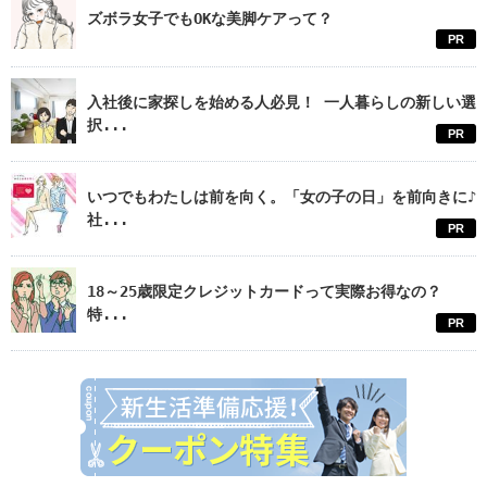
ズボラ女子でもOKな美脚ケアって？
PR
入社後に家探しを始める人必見！ 一人暮らしの新しい選
択...
PR
いつでもわたしは前を向く。「女の子の日」を前向きに♪
社...
PR
18～25歳限定クレジットカードって実際お得なの？
特...
PR