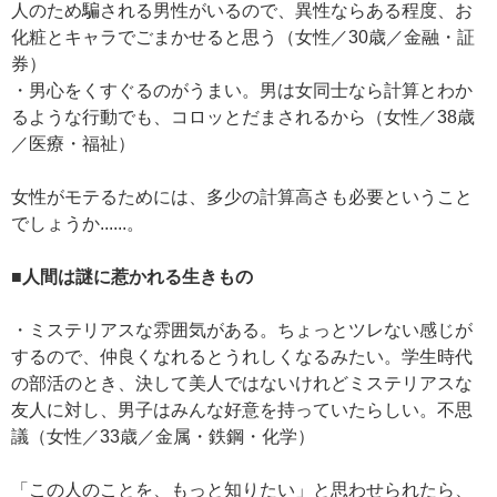
人のため騙される男性がいるので、異性ならある程度、お
化粧とキャラでごまかせると思う（女性／30歳／金融・証
券）
・男心をくすぐるのがうまい。男は女同士なら計算とわか
るような行動でも、コロッとだまされるから（女性／38歳
／医療・福祉）
女性がモテるためには、多少の計算高さも必要ということ
でしょうか......。
■人間は謎に惹かれる生きもの
・ミステリアスな雰囲気がある。ちょっとツレない感じが
するので、仲良くなれるとうれしくなるみたい。学生時代
の部活のとき、決して美人ではないけれどミステリアスな
友人に対し、男子はみんな好意を持っていたらしい。不思
議（女性／33歳／金属・鉄鋼・化学）
「この人のことを、もっと知りたい」と思わせられたら、