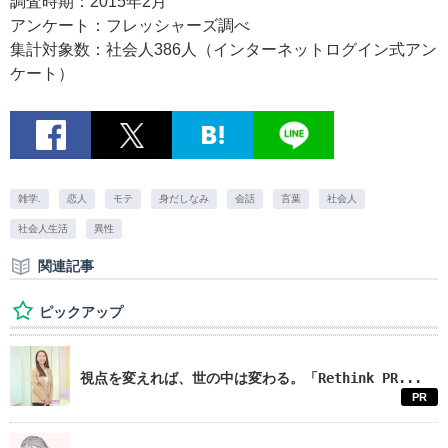
調査時期：2015年2月
アンケート：フレッシャーズ調べ
集計対象数：社会人386人（インターネットログイン式アン
ケート）
雑学.
恋人
モテ
身だしなみ
会話
言葉
社会人
社会人生活
異性
関連記事
ピックアップ
視点を変えれば、世の中は変わる。「Rethink PR...
PR