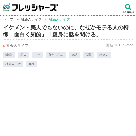
トップ
>
社会人ライフ
>
社会人ライフ
イケメン・美人でもないのに、なぜかモテる人の特
徴「面白く知的」「親身に話を聞ける」
更新:2018/02/22
社会人ライフ
雑学.
恋人
モテ
身だしなみ
会話
言葉
社会人
社会人生活
異性