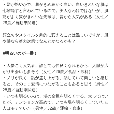
・髪が艶やかで、肌がきめ細かく白い。白いきれいな肌は
七難隠すと言われているので。美人なわけではないが、肌
艶がよく髪がきれいな先輩は、昔から人気がある（女性／
28歳／自動車関連）
顔立ちやスタイルを劇的に変えることは難しいですが、肌
や髪なら努力次第でなんとかなるかも？
■明るいのが一番！
・人懐こく人気者。誰とでも仲良くなれるから、人脈が広
がり出会いも多そう（女性／26歳／食品・飲料）
・ノリが良く、話が盛り上がる。話していて楽しいと感じ
ると、そのまま愛情につながることもあると思う（男性／
28歳／自動車関連）
・いつも明るい人は、場の空気を明るくする。太ってはい
たが、テンションが高めで、いつも場を明るくしていた友
人はモテていた（男性／32歳／運輸・倉庫）