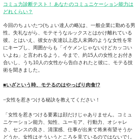
コミュ力診断テスト！ あなたのコミュニケーション能力は
どれくらい？
今回のちょいたつ(ちょい達人の略)は、一般企業に勤める男
性。失礼ながら、モテそうなルックスとはかけ離れている
彼。とはいえ、彼女か友達以上恋人未満のような女性を常
にキープし、周囲からも「イケメンじゃないけどカッコい
いよね」と言われるよう。今まで、約15人の女性とお付き
合いし、うち10人の女性から告白されたと彼に、モテる技
術を聞きました。
■いざという時、モテるのはやっぱり肉食!?
−女性を惹きつける秘訣を教えてください！
「女性を惹きつける要素は顔だけじゃありません。コミュ
ニケーション能力、知性、ユーモア、行動力、オシャレ
さ、センスの良さ、清潔感、仕事が出来て将来有望そうか
どうか。女性はそういうところを見ているのではないでし