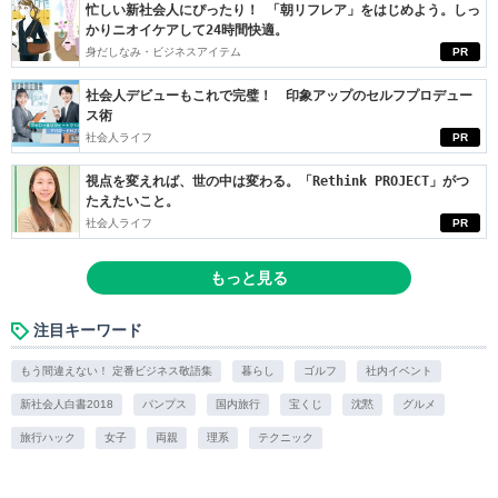
忙しい新社会人にぴったり！ 「朝リフレア」をはじめよう。しっ
かりニオイケアして24時間快適。
身だしなみ・ビジネスアイテム
PR
社会人デビューもこれで完璧！ 印象アップのセルフプロデュー
ス術
社会人ライフ
PR
視点を変えれば、世の中は変わる。「Rethink PROJECT」がつ
たえたいこと。
社会人ライフ
PR
もっと見る
注目キーワード
もう間違えない！ 定番ビジネス敬語集
暮らし
ゴルフ
社内イベント
新社会人白書2018
パンプス
国内旅行
宝くじ
沈黙
グルメ
旅行ハック
女子
両親
理系
テクニック