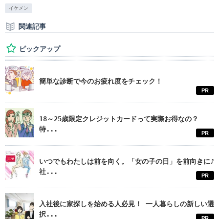
イケメン
関連記事
ピックアップ
簡単な診断で今のお疲れ度をチェック！
PR
18～25歳限定クレジットカードって実際お得なの？
特...
PR
いつでもわたしは前を向く。「女の子の日」を前向きに♪
社...
PR
入社後に家探しを始める人必見！ 一人暮らしの新しい選
択...
PR