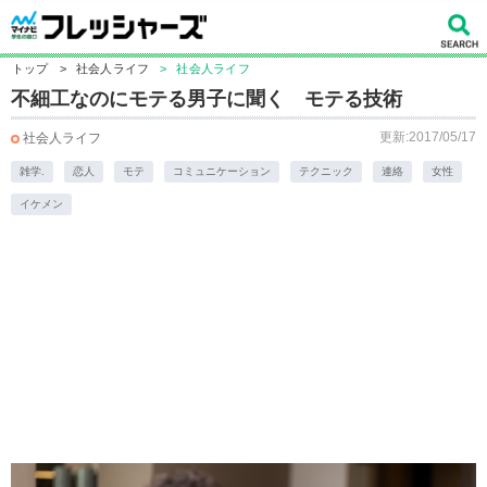
トップ
>
社会人ライフ
>
社会人ライフ
不細工なのにモテる男子に聞く モテる技術
更新:2017/05/17
社会人ライフ
雑学.
恋人
モテ
コミュニケーション
テクニック
連絡
女性
イケメン