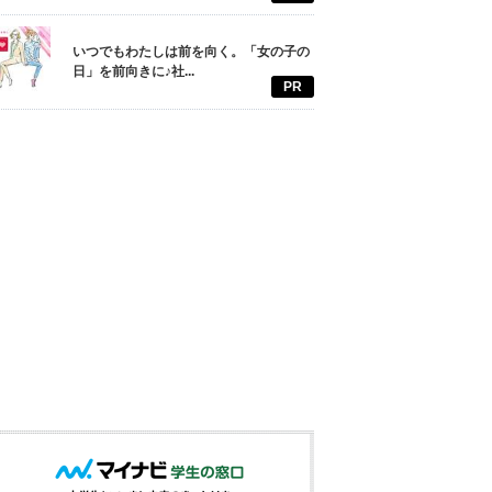
いつでもわたしは前を向く。「女の子の
日」を前向きに♪社...
PR