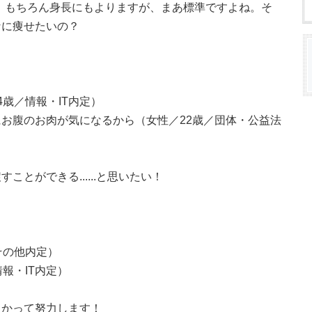
ン。もちろん身長にもよりますが、まあ標準ですよね。そ
なに痩せたいの？
歳／情報・IT内定）
お腹のお肉が気になるから（女性／22歳／団体・公益法
とができる......と思いたい！
その他内定）
報・IT内定）
向かって努力します！