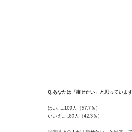
Q.あなたは「痩せたい」と思っていま
はい......109人（57.7％）
いいえ......80人（42.3％）
半数以上の人が「痩せたい」と回答。