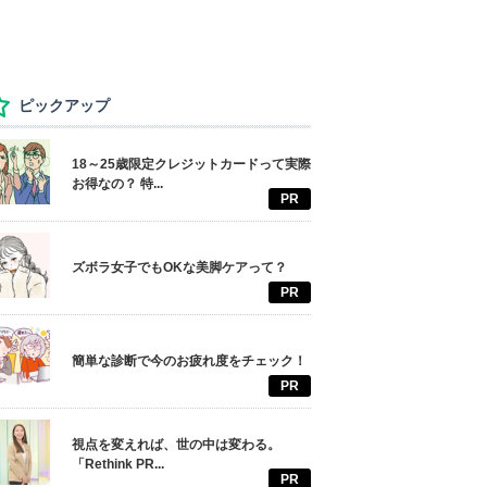
ピックアップ
18～25歳限定クレジットカードって実際
お得なの？ 特...
PR
ズボラ女子でもOKな美脚ケアって？
PR
簡単な診断で今のお疲れ度をチェック！
PR
視点を変えれば、世の中は変わる。
「Rethink PR...
PR