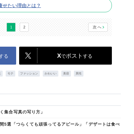
痩せたい理由とは？
次へ
1
2
X
ポスト
する
で
する
生
モテ
ファッション
かわいい
美容
異性
く集合写真の写り方」
間5選「つらくても頑張ってるアピール」「デザートは食べ