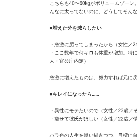
こちらも40〜60kgがボリュームゾー
んなに太ってないのに、どうしてそん
■増えた分を減らしたい
・急激に肥ってしまったから（女性／24
・ここ数年で何キロも体重が増加。特に
人・官公庁内定）
急激に増えたものは、努力すれば元に戻すこ
■キレイになったら......
・異性にモテたいので（女性／23歳／
・痩せて彼氏がほしい（女性／22歳／情
バラ色の人生を思い描きつつ、目標に