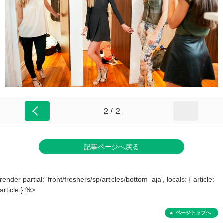
2 / 2
記事ページへ戻る
render partial: 'front/freshers/sp/articles/bottom_aja', locals: { article:
article } %>
ページトップへ