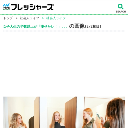
トップ
>
社会人ライフ
>
社会人ライフ
の画像
女子大生の半数以上が「痩せたい！」...
(2/2枚目)