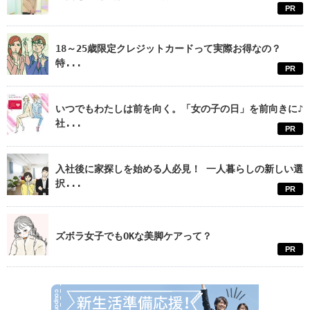
PR
18～25歳限定クレジットカードって実際お得なの？
特...
PR
いつでもわたしは前を向く。「女の子の日」を前向きに♪
社...
PR
入社後に家探しを始める人必見！ 一人暮らしの新しい選
択...
PR
ズボラ女子でもOKな美脚ケアって？
PR