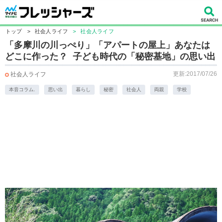
トップ
>
社会人ライフ
>
社会人ライフ
「多摩川の川っぺり」「アパートの屋上」あなたは
どこに作った？ 子ども時代の「秘密基地」の思い出
更新:2017/07/26
社会人ライフ
本音コラム.
思い出
暮らし
秘密
社会人
両親
学校