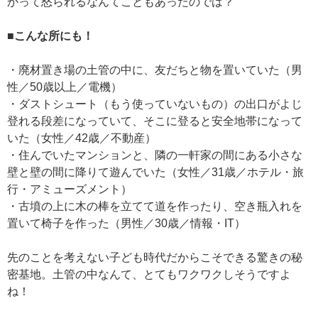
かって怒られるなんてこともあったのでは？
■こんな所にも！
・廃材置き場の土管の中に、友だちと物を置いていた（男
性／50歳以上／電機）
・ダストシュート（もう使っていないもの）の出口がよじ
登れる段差になっていて、そこに登ると安全地帯になって
いた（女性／42歳／不動産）
・住んでいたマンションと、隣の一軒家の間にある小さな
壁と壁の間に降りて遊んでいた（女性／31歳／ホテル・旅
行・アミューズメント）
・古墳の上に木の棒を立てて道を作ったり、空き瓶入れを
置いて椅子を作った（男性／30歳／情報・IT）
先のことを考えない子ども時代だからこそできる驚きの秘
密基地。土管の中なんて、とてもワクワクしそうですよ
ね！