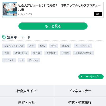
社会人デビューもこれで完璧！ 印象アップのセルフプロデュー
ス術
社会人ライフ
PR
もっと見る
注目キーワード
コンタクトレンズ
才能
SNS
漢字
脈あり
ライフハック.
夫婦
政治・経済
報告書
仮想現実
不動産
卒業式の袴特集
メリット
KY
PayPay
ページトップへ
社会人ライフ
ビジネスマナー
内定・入社
卒業・卒業旅行