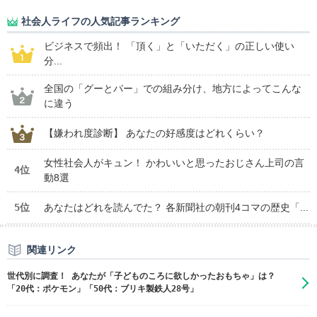
社会人ライフの人気記事ランキング
ビジネスで頻出！ 「頂く」と「いただく」の正しい使い
分...
全国の「グーとパー」での組み分け、地方によってこんな
に違う
【嫌われ度診断】 あなたの好感度はどれくらい？
女性社会人がキュン！ かわいいと思ったおじさん上司の言
4位
動8選
5位
あなたはどれを読んでた？ 各新聞社の朝刊4コマの歴史「...
関連リンク
世代別に調査！ あなたが「子どものころに欲しかったおもちゃ」は？
「20代：ポケモン」「50代：ブリキ製鉄人28号」