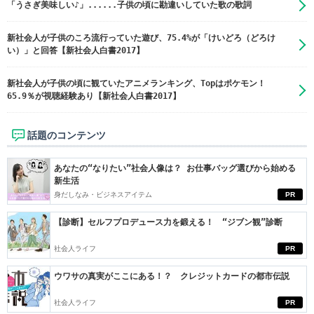
「うさぎ美味しい♪」......子供の頃に勘違いしていた歌の歌詞
新社会人が子供のころ流行っていた遊び、75.4%が「けいどろ（どろけ
い）」と回答【新社会人白書2017】
新社会人が子供の頃に観ていたアニメランキング、Topはポケモン！
65.9％が視聴経験あり【新社会人白書2017】
話題のコンテンツ
あなたの“なりたい”社会人像は？ お仕事バッグ選びから始める
新生活
身だしなみ・ビジネスアイテム
PR
【診断】セルフプロデュース力を鍛える！ “ジブン観”診断
社会人ライフ
PR
ウワサの真実がここにある！？ クレジットカードの都市伝説
社会人ライフ
PR