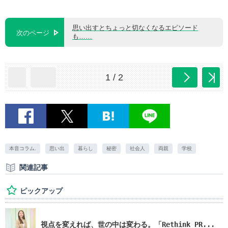
思い出すとちょっと切なくなるエピソード
次のページ
も……
1 / 2
本音コラム.
思い出
暮らし
秘密
社会人
両親
学校
関連記事
ピックアップ
視点を変えれば、世の中は変わる。「Rethink PR...