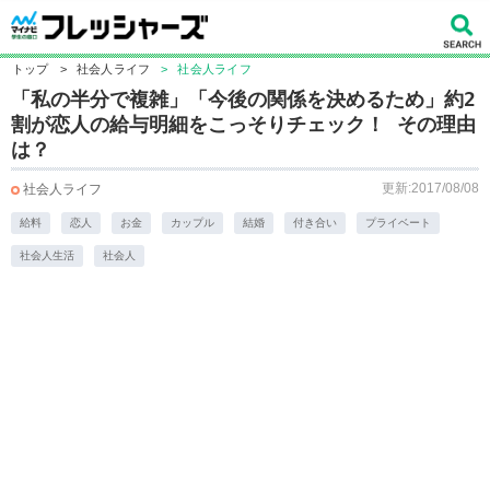
トップ
>
社会人ライフ
>
社会人ライフ
「私の半分で複雑」「今後の関係を決めるため」約2
割が恋人の給与明細をこっそりチェック！ その理由
は？
更新:2017/08/08
社会人ライフ
給料
恋人
お金
カップル
結婚
付き合い
プライベート
社会人生活
社会人