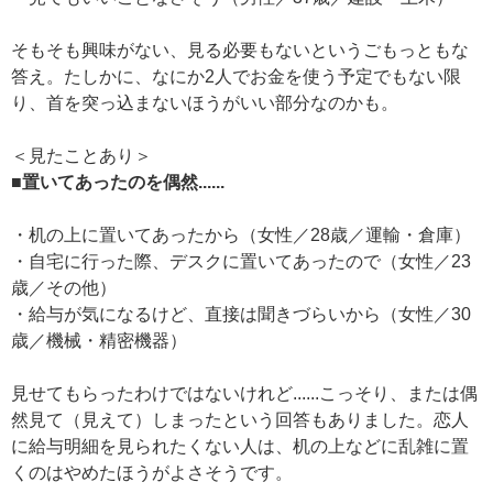
そもそも興味がない、見る必要もないというごもっともな
答え。たしかに、なにか2人でお金を使う予定でもない限
り、首を突っ込まないほうがいい部分なのかも。
＜見たことあり＞
■置いてあったのを偶然......
・机の上に置いてあったから（女性／28歳／運輸・倉庫）
・自宅に行った際、デスクに置いてあったので（女性／23
歳／その他）
・給与が気になるけど、直接は聞きづらいから（女性／30
歳／機械・精密機器）
見せてもらったわけではないけれど......こっそり、または偶
然見て（見えて）しまったという回答もありました。恋人
に給与明細を見られたくない人は、机の上などに乱雑に置
くのはやめたほうがよさそうです。