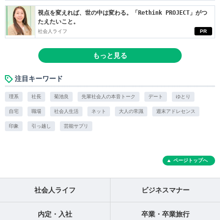
視点を変えれば、世の中は変わる。「Rethink PROJECT」がつ
たえたいこと。
社会人ライフ
PR
もっと見る
注目キーワード
理系
社長
菊池良
先輩社会人の本音トーク
デート
ゆとり
自宅
職場
社会人生活
ネット
大人の常識
週末アドレセンス
印象
引っ越し
芸能サプリ
ページトップへ
社会人ライフ
ビジネスマナー
内定・入社
卒業・卒業旅行