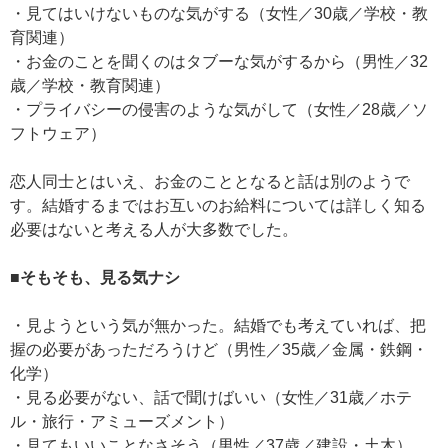
・見てはいけないものな気がする（女性／30歳／学校・教
育関連）
・お金のことを聞くのはタブーな気がするから（男性／32
歳／学校・教育関連）
・プライバシーの侵害のような気がして（女性／28歳／ソ
フトウェア）
恋人同士とはいえ、お金のこととなると話は別のようで
す。結婚するまではお互いのお給料については詳しく知る
必要はないと考える人が大多数でした。
■そもそも、見る気ナシ
・見ようという気が無かった。結婚でも考えていれば、把
握の必要があっただろうけど（男性／35歳／金属・鉄鋼・
化学）
・見る必要がない、話で聞けばいい（女性／31歳／ホテ
ル・旅行・アミューズメント）
・見てもいいことなさそう（男性／37歳／建設・土木）