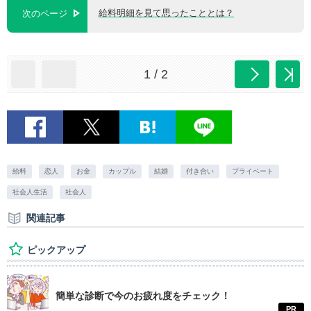
給料明細を見て思ったこととは？
次のページ
1 / 2
給料
恋人
お金
カップル
結婚
付き合い
プライベート
社会人生活
社会人
関連記事
ピックアップ
簡単な診断で今のお疲れ度をチェック！
PR