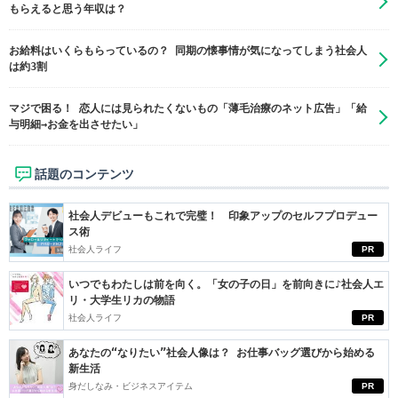
もらえると思う年収は？
お給料はいくらもらっているの？ 同期の懐事情が気になってしまう社会人
は約3割
マジで困る！ 恋人には見られたくないもの「薄毛治療のネット広告」「給
与明細→お金を出させたい」
話題のコンテンツ
社会人デビューもこれで完璧！ 印象アップのセルフプロデュー
ス術
社会人ライフ
PR
いつでもわたしは前を向く。「女の子の日」を前向きに♪社会人エ
リ・大学生リカの物語
社会人ライフ
PR
あなたの“なりたい”社会人像は？ お仕事バッグ選びから始める
新生活
身だしなみ・ビジネスアイテム
PR