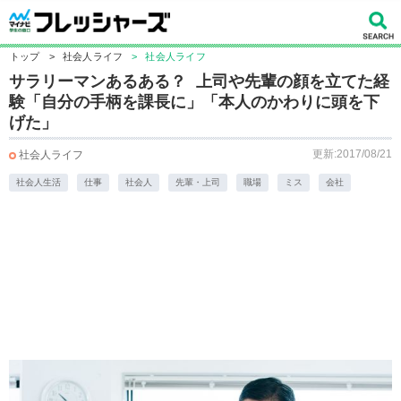
トップ
>
社会人ライフ
>
社会人ライフ
サラリーマンあるある？ 上司や先輩の顔を立てた経
験「自分の手柄を課長に」「本人のかわりに頭を下
げた」
更新:2017/08/21
社会人ライフ
社会人生活
仕事
社会人
先輩・上司
職場
ミス
会社