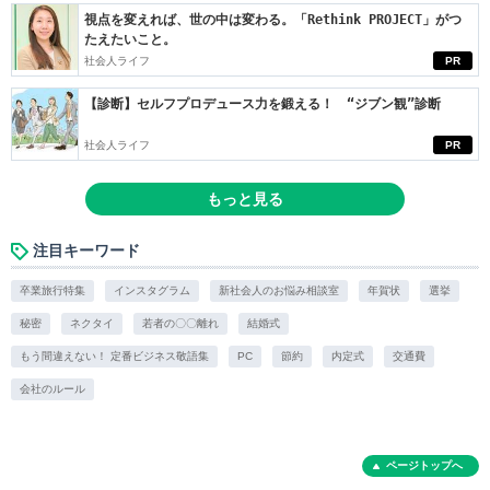
視点を変えれば、世の中は変わる。「Rethink PROJECT」がつ
たえたいこと。
社会人ライフ
PR
【診断】セルフプロデュース力を鍛える！ “ジブン観”診断
社会人ライフ
PR
もっと見る
注目キーワード
卒業旅行特集
インスタグラム
新社会人のお悩み相談室
年賀状
選挙
秘密
ネクタイ
若者の〇〇離れ
結婚式
もう間違えない！ 定番ビジネス敬語集
PC
節約
内定式
交通費
会社のルール
ページトップへ