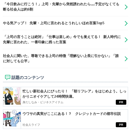
「今日飲みに行こう！」上司・先輩から突然誘われたら……予定がなくても
断る社会人は約6割
やる気アップ！ 先輩・上司に言われるとうれしいほめ言葉Top5
「上司の言うことは絶対」「仕事は楽しめ」今でも覚えてる！ 新人時代に
先輩に言われた、一番印象に残った言葉
社会人に聞いた、尊敬できる上司の特徴「理解ない上長に引かない」「誰
に対しても公平」
話題のコンテンツ
忙しい新社会人にぴったり！ 「朝リフレア」をはじめよう。しっ
かりニオイケアして24時間快適。
身だしなみ・ビジネスアイテム
PR
ウワサの真実がここにある！？ クレジットカードの都市伝説
社会人ライフ
PR