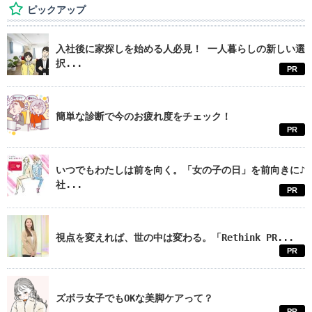
ピックアップ
入社後に家探しを始める人必見！ 一人暮らしの新しい選
択...
PR
簡単な診断で今のお疲れ度をチェック！
PR
いつでもわたしは前を向く。「女の子の日」を前向きに♪
社...
PR
視点を変えれば、世の中は変わる。「Rethink PR...
PR
ズボラ女子でもOKな美脚ケアって？
PR