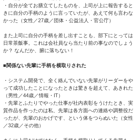
・自分が全てお膳立てしたものを、上司が上に報告すると
きに自分の手柄のように言っていたが、あえて何も言わな
かった（女性／27歳／団体・公益法人・官公庁）
また上司に自分の手柄を差し出すことも、部下にとっては
日常茶飯事。これは会社員なら当たり前の事なのでしょう
か？ なんだか、腑に落ちない！
■関係ない先輩に手柄を横取りされた
・システム開発で、全く絡んでいない先輩がリーダーをや
って成功したことになったときは驚きを超えて、あきれた
（男性／44歳／情報・IT）
・先輩とふたりでやった仕事が社内表彰をうけたとき、実
質作品を作ったのは私、先輩は各方面への連絡や調整役だ
ったが、先輩のおかげです、という体をつらぬいた（女性
／32歳／その他）