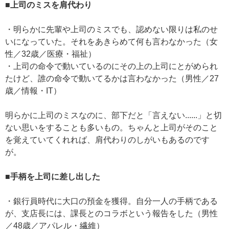
■上司のミスを肩代わり
・明らかに先輩や上司のミスでも、認めない限りは私のせ
いになっていた。それをあきらめて何も言わなかった（女
性／32歳／医療・福祉）
・上司の命令で動いているのにその上の上司にとがめられ
たけど、誰の命令で動いてるかは言わなかった（男性／27
歳／情報・IT）
明らかに上司のミスなのに、部下だと「言えない......」と切
ない思いをすることも多いもの。ちゃんと上司がそのこと
を覚えていてくれれば、肩代わりのしがいもあるのです
が。
■手柄を上司に差し出した
・銀行員時代に大口の預金を獲得。自分一人の手柄である
が、支店長には、課長とのコラボという報告をした（男性
／48歳／アパレル・繊維）