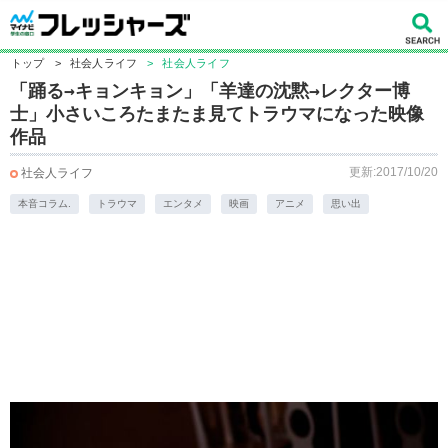
トップ
>
社会人ライフ
>
社会人ライフ
「踊る→キョンキョン」「羊達の沈黙→レクター博
士」小さいころたまたま見てトラウマになった映像
作品
更新:2017/10/20
社会人ライフ
本音コラム.
トラウマ
エンタメ
映画
アニメ
思い出