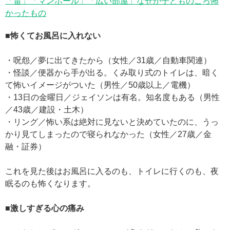
「雷」「マンホール」「広い部屋」なぜか子どものころ怖
かったもの
■怖くてお風呂に入れない
・呪怨／夢に出てきたから（女性／31歳／自動車関連）
・怪談／便器から手が出る。くみ取り式のトイレは、暗く
て怖いイメージがついた（男性／50歳以上／電機）
・13日の金曜日／ジェイソンは有名。知名度もある（男性
／43歳／建設・土木）
・リング／怖い系は絶対に見ないと決めていたのに、うっ
かり見てしまったので寝られなかった（女性／27歳／金
融・証券）
これを見た後はお風呂に入るのも、トイレに行くのも、夜
眠るのも怖くなります。
■激しすぎる心の痛み