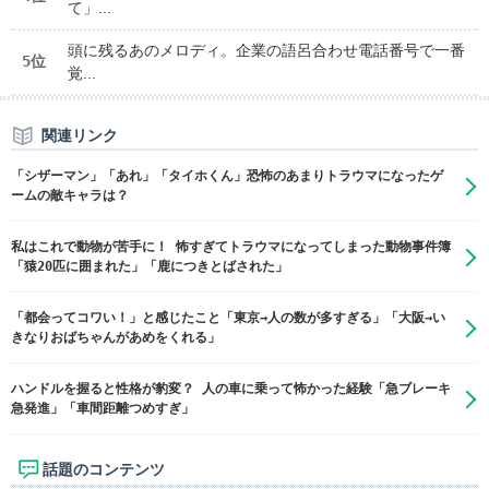
て」...
頭に残るあのメロディ。企業の語呂合わせ電話番号で一番
5位
覚...
関連リンク
「シザーマン」「あれ」「タイホくん」恐怖のあまりトラウマになったゲ
ームの敵キャラは？
私はこれで動物が苦手に！ 怖すぎてトラウマになってしまった動物事件簿
「猿20匹に囲まれた」「鹿につきとばされた」
「都会ってコワい！」と感じたこと「東京→人の数が多すぎる」「大阪→い
きなりおばちゃんがあめをくれる」
ハンドルを握ると性格が豹変？ 人の車に乗って怖かった経験「急ブレーキ
急発進」「車間距離つめすぎ」
話題のコンテンツ