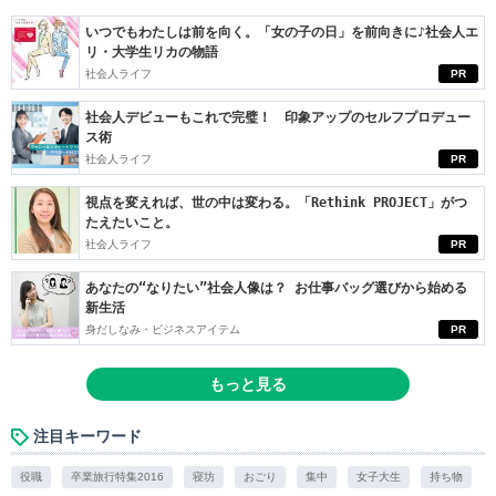
いつでもわたしは前を向く。「女の子の日」を前向きに♪社会人エ
リ・大学生リカの物語
社会人ライフ
PR
社会人デビューもこれで完璧！ 印象アップのセルフプロデュー
ス術
社会人ライフ
PR
視点を変えれば、世の中は変わる。「Rethink PROJECT」がつ
たえたいこと。
社会人ライフ
PR
あなたの“なりたい”社会人像は？ お仕事バッグ選びから始める
新生活
身だしなみ・ビジネスアイテム
PR
もっと見る
注目キーワード
役職
卒業旅行特集2016
寝坊
おごり
集中
女子大生
持ち物