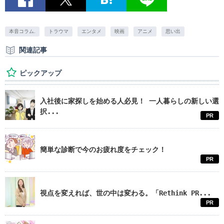
本音コラム.
トラウマ
エンタメ
映画
アニメ
思い出
関連記事
ピックアップ
入社後に家探しを始める人必見！ 一人暮らしの新しい選
択...
PR
簡単な診断で今のお疲れ度をチェック！
PR
視点を変えれば、世の中は変わる。「Rethink PR...
PR