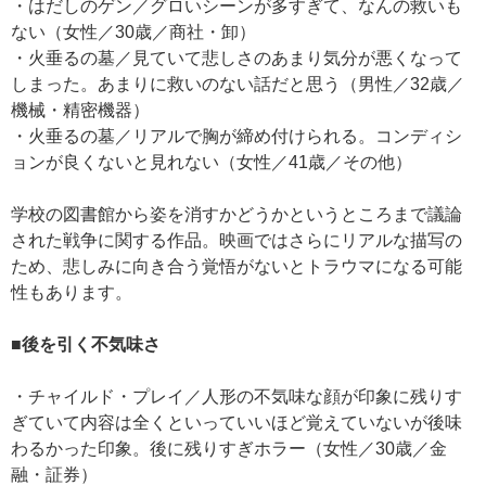
・はだしのゲン／グロいシーンが多すぎて、なんの救いも
ない（女性／30歳／商社・卸）
・火垂るの墓／見ていて悲しさのあまり気分が悪くなって
しまった。あまりに救いのない話だと思う（男性／32歳／
機械・精密機器）
・火垂るの墓／リアルで胸が締め付けられる。コンディシ
ョンが良くないと見れない（女性／41歳／その他）
学校の図書館から姿を消すかどうかというところまで議論
された戦争に関する作品。映画ではさらにリアルな描写の
ため、悲しみに向き合う覚悟がないとトラウマになる可能
性もあります。
■後を引く不気味さ
・チャイルド・プレイ／人形の不気味な顔が印象に残りす
ぎていて内容は全くといっていいほど覚えていないが後味
わるかった印象。後に残りすぎホラー（女性／30歳／金
融・証券）