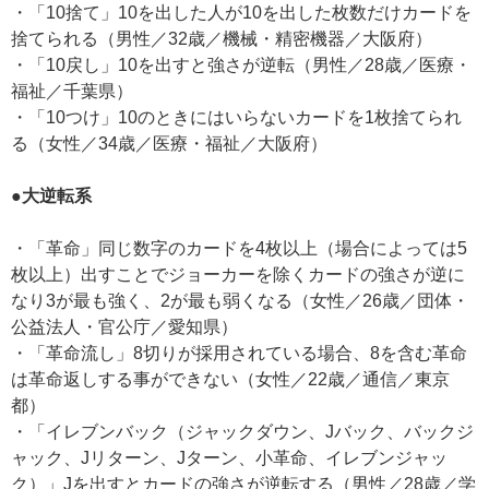
・「10捨て」10を出した人が10を出した枚数だけカードを
捨てられる（男性／32歳／機械・精密機器／大阪府）
・「10戻し」10を出すと強さが逆転（男性／28歳／医療・
福祉／千葉県）
・「10つけ」10のときにはいらないカードを1枚捨てられ
る（女性／34歳／医療・福祉／大阪府）
●大逆転系
・「革命」同じ数字のカードを4枚以上（場合によっては5
枚以上）出すことでジョーカーを除くカードの強さが逆に
なり3が最も強く、2が最も弱くなる（女性／26歳／団体・
公益法人・官公庁／愛知県）
・「革命流し」8切りが採用されている場合、8を含む革命
は革命返しする事ができない（女性／22歳／通信／東京
都）
・「イレブンバック（ジャックダウン、Jバック、バックジ
ャック、Jリターン、Jターン、小革命、イレブンジャッ
ク）」Jを出すとカードの強さが逆転する（男性／28歳／学