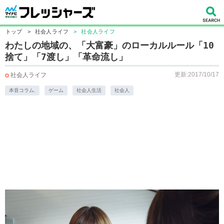
トップ
>
社会人ライフ
>
社会人ライフ
わたしの地域の、「大富豪」のローカルルール「10
捨て」「7渡し」「革命流し」
更新:2017/10/17
社会人ライフ
本音コラム.
ゲーム
社会人生活
社会人