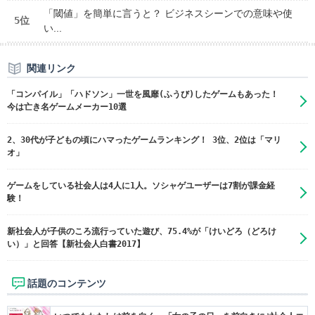
「閾値」を簡単に言うと？ ビジネスシーンでの意味や使
5位
い...
関連リンク
「コンパイル」「ハドソン」一世を風靡(ふうび)したゲームもあった！
今は亡き名ゲームメーカー10選
2、30代が子どもの頃にハマったゲームランキング！ 3位、2位は「マリ
オ」
ゲームをしている社会人は4人に1人。ソシャゲユーザーは7割が課金経
験！
新社会人が子供のころ流行っていた遊び、75.4%が「けいどろ（どろけ
い）」と回答【新社会人白書2017】
話題のコンテンツ