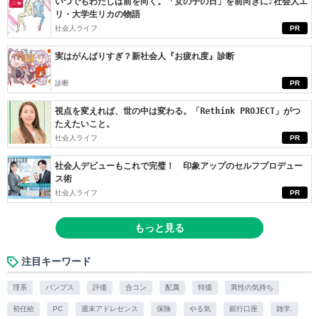
いつでもわたしは前を向く。「女の子の日」を前向きに♪社会人エ
リ・大学生リカの物語
社会人ライフ
PR
実はがんばりすぎ？新社会人『お疲れ度』診断
診断
PR
視点を変えれば、世の中は変わる。「Rethink PROJECT」がつ
たえたいこと。
社会人ライフ
PR
社会人デビューもこれで完璧！ 印象アップのセルフプロデュー
ス術
社会人ライフ
PR
もっと見る
注目キーワード
理系
パンプス
評価
合コン
配属
特撮
異性の気持ち
初任給
PC
週末アドレセンス
保険
やる気
銀行口座
雑学.