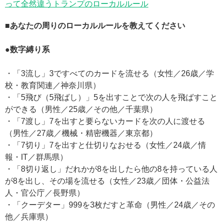
って全然違うトランプのローカルルール
■あなたの周りのローカルルールを教えてください
●数字縛り系
・「3流し」3ですべてのカードを流せる（女性／26歳／学
校・教育関連／神奈川県）
・「5飛び（5飛ばし）」5を出すことで次の人を飛ばすこと
ができる（男性／25歳／その他／千葉県）
・「7渡し」7を出すと要らないカードを次の人に渡せる
（男性／27歳／機械・精密機器／東京都）
・「7切り」7を出すと仕切りなおせる（女性／24歳／情
報・IT／群馬県）
・「8切り返し」だれかが8を出したら他の8を持っている人
が8を出し、その場を流せる（女性／23歳／団体・公益法
人・官公庁／長野県）
・「クーデター」999を3枚だすと革命（男性／24歳／その
他／兵庫県）