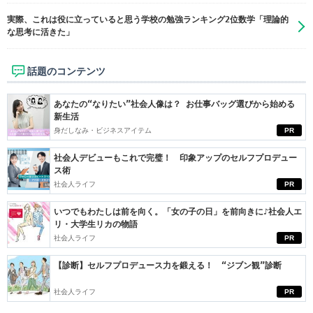
実際、これは役に立っていると思う学校の勉強ランキング2位数学「理論的
な思考に活きた」
話題のコンテンツ
あなたの“なりたい”社会人像は？ お仕事バッグ選びから始める
新生活
身だしなみ・ビジネスアイテム
PR
社会人デビューもこれで完璧！ 印象アップのセルフプロデュー
ス術
社会人ライフ
PR
いつでもわたしは前を向く。「女の子の日」を前向きに♪社会人エ
リ・大学生リカの物語
社会人ライフ
PR
【診断】セルフプロデュース力を鍛える！ “ジブン観”診断
社会人ライフ
PR