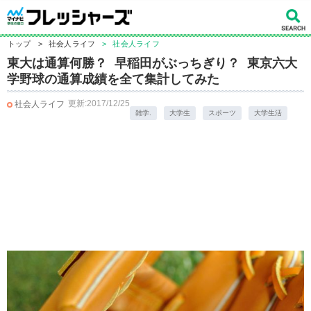
トップ
>
社会人ライフ
>
社会人ライフ
東大は通算何勝？ 早稲田がぶっちぎり？ 東京六大
学野球の通算成績を全て集計してみた
更新:2017/12/25
社会人ライフ
雑学.
大学生
スポーツ
大学生活