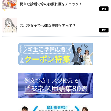
簡単な診断で今のお疲れ度をチェック！
PR
ズボラ女子でもOKな美脚ケアって？
PR