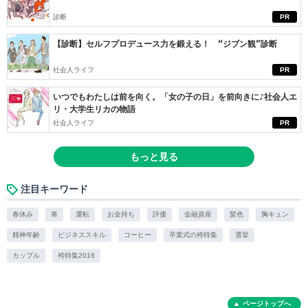
診断
PR
【診断】セルフプロデュース力を鍛える！ “ジブン観”診断
社会人ライフ
PR
いつでもわたしは前を向く。「女の子の日」を前向きに♪社会人エ
リ・大学生リカの物語
社会人ライフ
PR
もっと見る
注目キーワード
春休み
車
運転
お金持ち
評価
金融資産
髪色
胸キュン
精神年齢
ビジネススキル
コーヒー
卒業式の袴特集
選挙
カップル
袴特集2016
ページトップへ