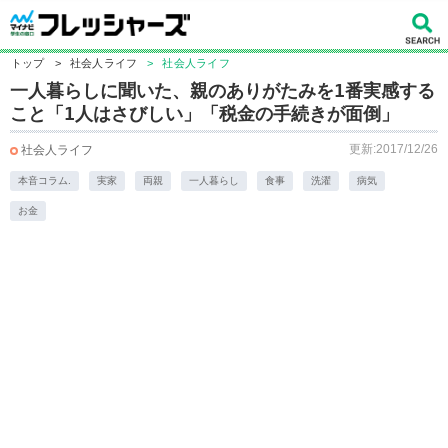
トップ
>
社会人ライフ
>
社会人ライフ
一人暮らしに聞いた、親のありがたみを1番実感する
こと「1人はさびしい」「税金の手続きが面倒」
更新:2017/12/26
社会人ライフ
本音コラム.
実家
両親
一人暮らし
食事
洗濯
病気
お金