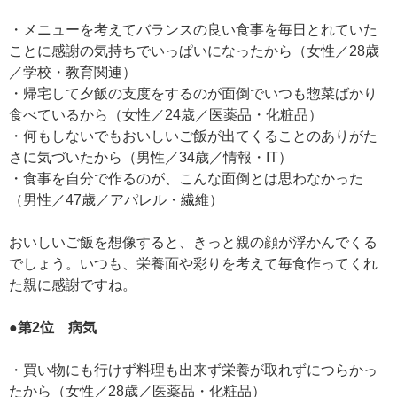
・メニューを考えてバランスの良い食事を毎日とれていた
ことに感謝の気持ちでいっぱいになったから（女性／28歳
／学校・教育関連）
・帰宅して夕飯の支度をするのが面倒でいつも惣菜ばかり
食べているから（女性／24歳／医薬品・化粧品）
・何もしないでもおいしいご飯が出てくることのありがた
さに気づいたから（男性／34歳／情報・IT）
・食事を自分で作るのが、こんな面倒とは思わなかった
（男性／47歳／アパレル・繊維）
おいしいご飯を想像すると、きっと親の顔が浮かんでくる
でしょう。いつも、栄養面や彩りを考えて毎食作ってくれ
た親に感謝ですね。
●第2位 病気
・買い物にも行けず料理も出来ず栄養が取れずにつらかっ
たから（女性／28歳／医薬品・化粧品）