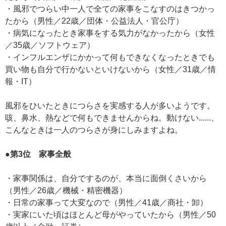
・風邪でつらい中一人で全ての家事をこなすのはきつかっ
たから（男性／22歳／団体・公益法人・官公庁）
・病気になったとき家事をする気力がなかったから（女性
／35歳／ソフトウェア）
・インフルエンザにかかって何もできなくなったときでも
買い物も自分で行かないといけないから（女性／31歳／情
報・IT）
風邪をひいたときにつらさを実感する人が多いようです。
咳、鼻水、熱などで何もできませんからね。動けない......、
こんなときは一人のつらさが身にしみますよね。
●第3位 家事全般
・家事関係は、自分でするのが、本当に面倒くさいから
（男性／26歳／機械・精密機器）
・日常の家事って大変なので（男性／41歳／商社・卸）
・実家にいた頃はほとんど母がやっていたから（男性／50