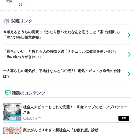
5位
分...
関連リンク
今考えるとうちの両親ってかなり親バカだなあと思うこと「家で姫扱い」
「母だけ毎日授業参観」
「育ちがいい」と感じる人の特徴５選「ナチュラルに敬語を使い分け」
「魚の食べ方がきれい」
一人暮らしの電気代、平均はなんと〇〇円?! 電気・ガス・水道代の合計
は？
話題のコンテンツ
社会人デビューもこれで完璧！ 印象アップのセルフプロデュー
ス術
社会人ライフ
PR
実はがんばりすぎ？新社会人『お疲れ度』診断