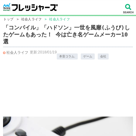
トップ
>
社会人ライフ
>
社会人ライフ
「コンパイル」「ハドソン」一世を風靡(ふうび)し
たゲームもあった！ 今は亡き名ゲームメーカー10
選
更新:2018/01/19
社会人ライフ
本音コラム.
ゲーム
会社