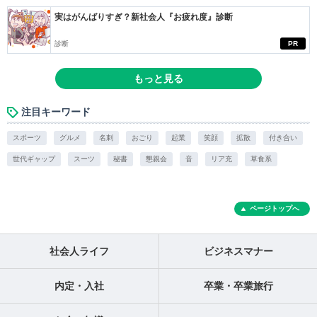
実はがんばりすぎ？新社会人『お疲れ度』診断
診断
PR
もっと見る
注目キーワード
スポーツ
グルメ
名刺
おごり
起業
笑顔
拡散
付き合い
世代ギャップ
スーツ
秘書
懇親会
音
リア充
草食系
ページトップへ
社会人ライフ
ビジネスマナー
内定・入社
卒業・卒業旅行