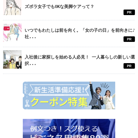
ズボラ女子でもOKな美脚ケアって？
PR
いつでもわたしは前を向く。「女の子の日」を前向きに♪
社...
PR
入社後に家探しを始める人必見！ 一人暮らしの新しい選
択...
PR