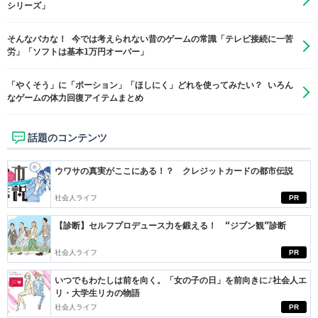
シリーズ」
そんなバカな！ 今では考えられない昔のゲームの常識「テレビ接続に一苦
労」「ソフトは基本1万円オーバー」
「やくそう」に「ポーション」「ほしにく」どれを使ってみたい？ いろん
なゲームの体力回復アイテムまとめ
話題のコンテンツ
ウワサの真実がここにある！？ クレジットカードの都市伝説
社会人ライフ
PR
【診断】セルフプロデュース力を鍛える！ “ジブン観”診断
社会人ライフ
PR
いつでもわたしは前を向く。「女の子の日」を前向きに♪社会人エ
リ・大学生リカの物語
社会人ライフ
PR