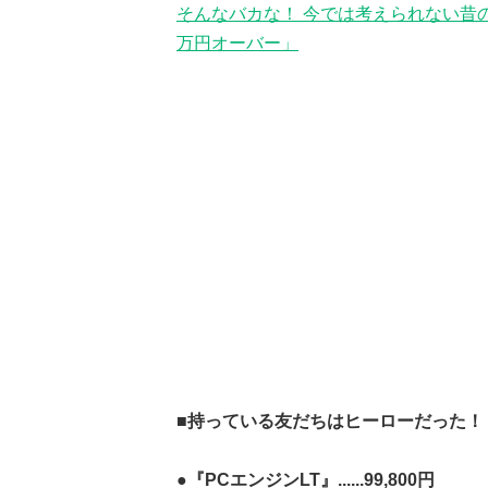
そんなバカな！ 今では考えられない昔
万円オーバー」
■持っている友だちはヒーローだった！
●『PCエンジンLT』......99,800円