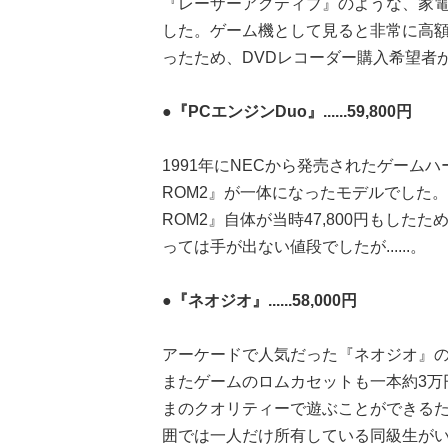
『レーザーアクティブ』のような、家
した。ゲーム機として見ると非常に高額
ったため、DVDレコーダー購入希望者
●『PCエンジンDuo』......59,800円
1991年にNECから発売されたゲームハ
ROM2』が一体になったモデルでした。5
ROM2』自体が当時47,800円もし
っては手が出ない値段でしたが......。
●『ネオジオ』......58,000円
アーケードで人気だった『ネオジオ』の家
またゲームのロムカセットも一本約3万
まのクオリティーで遊ぶことができる
囲では一人だけ所有している同級生が