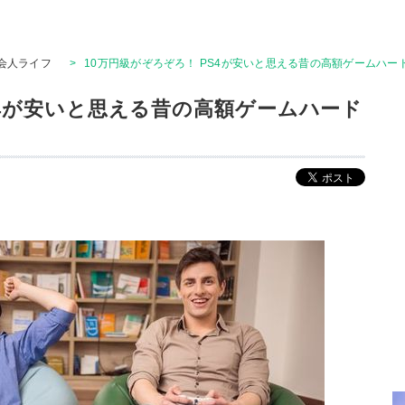
会人ライフ
>
10万円級がぞろぞろ！ PS4が安いと思える昔の高額ゲームハ
S4が安いと思える昔の高額ゲームハード