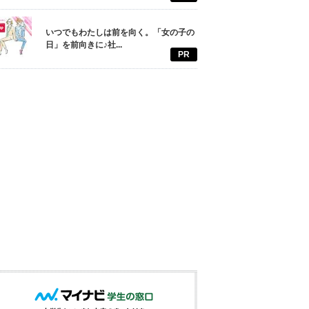
いつでもわたしは前を向く。「女の子の
日」を前向きに♪社...
PR