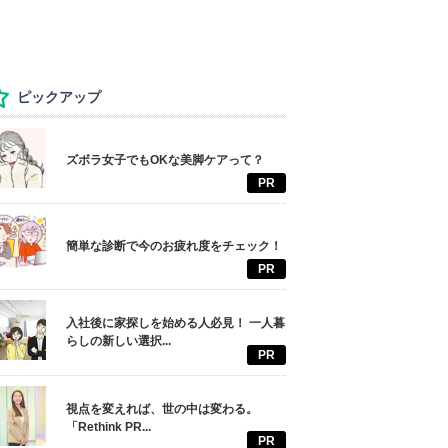
ピックアップ
ズボラ女子でもOKな美脚ケアって？
PR
簡単な診断で今のお疲れ度をチェック！
PR
入社後に家探しを始める人必見！ 一人暮
らしの新しい選択...
PR
視点を変えれば、世の中は変わる。
「Rethink PR...
PR