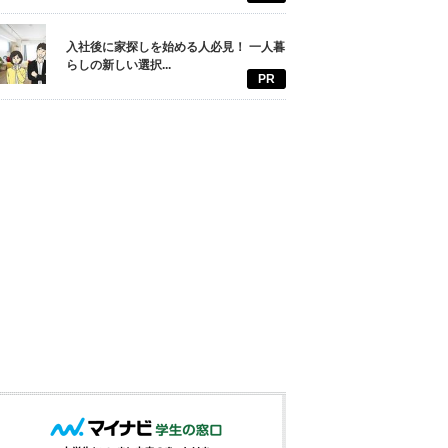
入社後に家探しを始める人必見！ 一人暮
らしの新しい選択...
PR