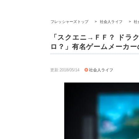
フレッシャーズトップ
>
社会人ライフ
>
社
「スクエニ→ＦＦ？ ドラ
ロ？」有名ゲームメーカー
更新:2018/05/14
社会人ライフ