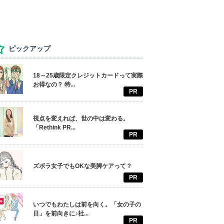
ピックアップ
18～25歳限定クレジットカードって実際
お得なの？ 特...
PR
視点を変えれば、世の中は変わる。
「Rethink PR...
PR
ズボラ女子でもOKな美脚ケアって？
PR
いつでもわたしは前を向く。「女の子の
日」を前向きに♪社...
PR