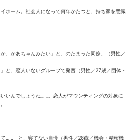
マイホーム。社会人になって何年かたつと、持ち家を意識
うか、かあちゃんみたい」と、のたまった同僚。（男性／
」と、恋人いないグループで発言（男性／27歳／団体・
いんでしょうね......。恋人がマウンティングの対象に
す。
.....」と、寝てない自慢（男性／28歳／機会・精密機