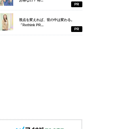
お得なの？ 特...
PR
視点を変えれば、世の中は変わる。
「Rethink PR...
PR