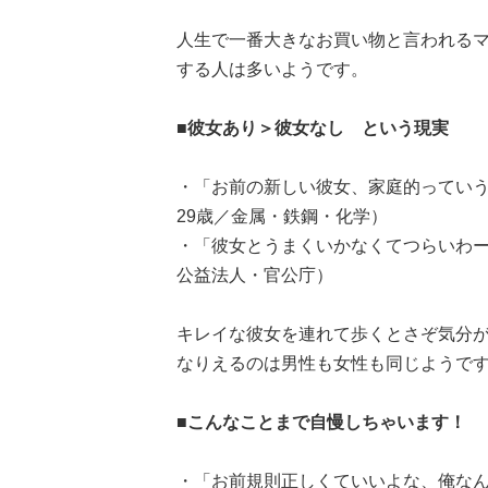
人生で一番大きなお買い物と言われる
する人は多いようです。
■彼女あり＞彼女なし という現実
・「お前の新しい彼女、家庭的ってい
29歳／金属・鉄鋼・化学）
・「彼女とうまくいかなくてつらいわー
公益法人・官公庁）
キレイな彼女を連れて歩くとさぞ気分がい
なりえるのは男性も女性も同じようで
■こんなことまで自慢しちゃいます！
・「お前規則正しくていいよな、俺なんて.