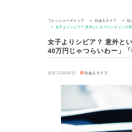
フレッシャーズトップ
>
社会人ライフ
>
社
>
女子よりシビア？ 意外といるマウンティング
女子よりシビア？ 意外と
40万円じゃつらいわー」
更新:2018/04/10
社会人ライフ