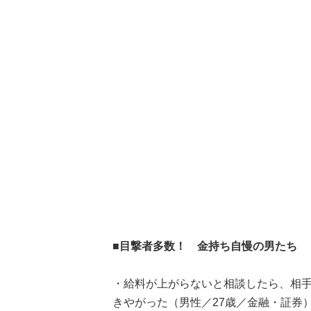
■目撃者多数！ 金持ち自慢の男たち
・給料が上がらないと相談したら、相手
きやがった（男性／27歳／金融・証券