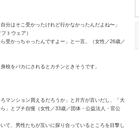
、自分はそこ受かったけれど行かなかったんだよね〜」
ソフトウェア）
ら受かっちゃったんですよー」と一言。（女性／26歳／
出身校をバカにされるとカチンときそうです。
そろマンション買えるだろうか」と片方が言いだし、「大
ら」とプチ自慢（女性／33歳／団体・公益法人・官公
ついて、男性たちが互いに探り合っているところを目撃し
）