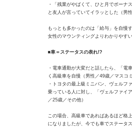
・「残業がやばくて、ひと月でボーナ
と友人が言っていてイラッとした（男性
もっとも多かったのは「給与」を自慢す
女性のマウンティングよりわかりやすい!
■車＝ステータスの表れ!?
・電車通勤が大変だと話したら、「電車が
く高級車を自慢（男性／49歳／マスコ
・トヨタの最上級ミニバン、ヴェルフ
乗っている人に対し、「ヴェルファイ
／25歳／その他）
この場合、高級車であればあるほど格上
になりましたが、今でも車でステータ