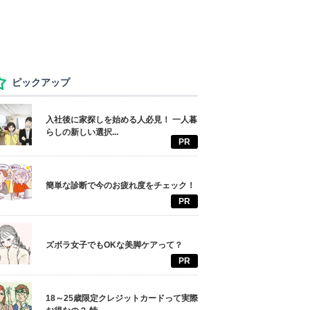
ピックアップ
入社後に家探しを始める人必見！ 一人暮
らしの新しい選択...
PR
簡単な診断で今のお疲れ度をチェック！
PR
ズボラ女子でもOKな美脚ケアって？
PR
18～25歳限定クレジットカードって実際