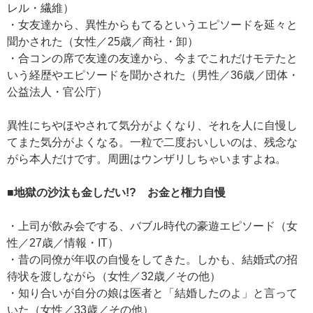
レル・繊維）
・女友達から、異性からもてるというエピソードを延々と
聞かされた（女性／25歳／商社・卸）
・合コンの席で友達の友達から、今までこれだけモテたと
いう経歴やエピソードを聞かされた（男性／36歳／団体・
公益法人・官公庁）
異性にちやほやされて気分がよくなり、それを人に自慢し
てまた気分がよくなる。一粒で二度おいしいのは、残念な
がら本人だけです。周囲はウンザリしちゃいますよね。
■地獄の沙汰も金しだい!? お金と権力自慢
・上司が飲み会でする、バブル時代の豪遊エピソード（女
性／27歳／情報・IT）
・昔の同僚が年収の自慢をしてきた。しかも、結婚式の招
待状を渡しながら（女性／32歳／その他）
・知り合いが自分の娘は医者と「結婚したのよ」と言って
いた（女性／33歳／その他）