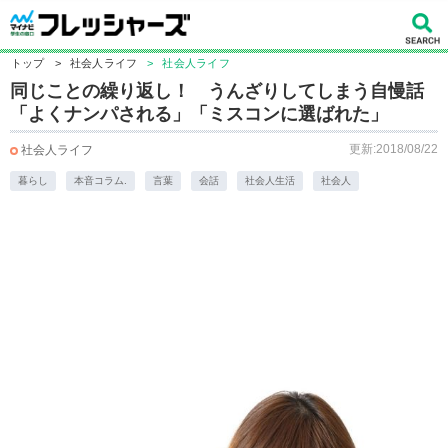
トップ
>
社会人ライフ
>
社会人ライフ
同じことの繰り返し！ うんざりしてしまう自慢話
「よくナンパされる」「ミスコンに選ばれた」
更新:2018/08/22
社会人ライフ
暮らし
本音コラム.
言葉
会話
社会人生活
社会人