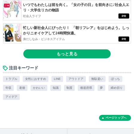
いつでもわたしは前を向く。「女の子の日」を前向きに♪社会人エ
リ・大学生リカの物語
社会人ライフ
PR
忙しい新社会人にぴったり！ 「朝リフレア」をはじめよう。しっ
かりニオイケアして24時間快適。
身だしなみ・ビジネスアイテム
PR
もっと見る
注目キーワード
トラブル
女性におすすめ
LINE
アウトドア
無駄遣い
ぼっち
年収
老後
かわいい
知識
制度
都道府県
夢
締め切り
アイデア
ページトップへ