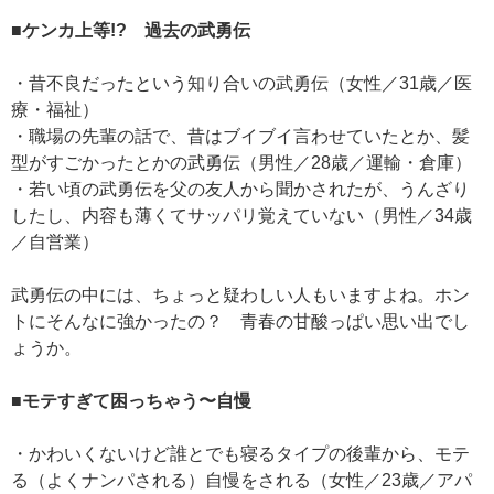
■ケンカ上等!? 過去の武勇伝
・昔不良だったという知り合いの武勇伝（女性／31歳／医
療・福祉）
・職場の先輩の話で、昔はブイブイ言わせていたとか、髪
型がすごかったとかの武勇伝（男性／28歳／運輸・倉庫）
・若い頃の武勇伝を父の友人から聞かされたが、うんざり
したし、内容も薄くてサッパリ覚えていない（男性／34歳
／自営業）
武勇伝の中には、ちょっと疑わしい人もいますよね。ホン
トにそんなに強かったの？ 青春の甘酸っぱい思い出でし
ょうか。
■モテすぎて困っちゃう〜自慢
・かわいくないけど誰とでも寝るタイプの後輩から、モテ
る（よくナンパされる）自慢をされる（女性／23歳／アパ