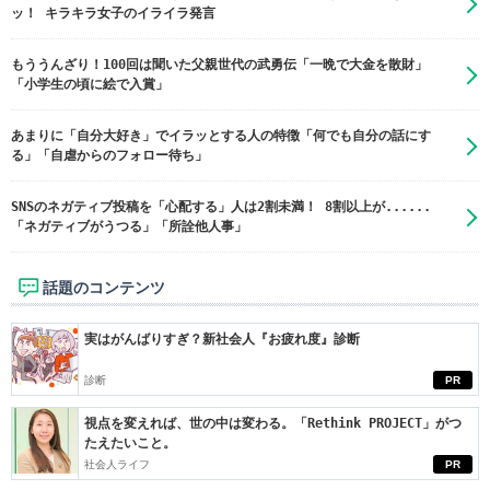
ッ！ キラキラ女子のイライラ発言
もううんざり！100回は聞いた父親世代の武勇伝「一晩で大金を散財」
「小学生の頃に絵で入賞」
あまりに「自分大好き」でイラッとする人の特徴「何でも自分の話にす
る」「自虐からのフォロー待ち」
SNSのネガティブ投稿を「心配する」人は2割未満！ 8割以上が......
「ネガティブがうつる」「所詮他人事」
話題のコンテンツ
実はがんばりすぎ？新社会人『お疲れ度』診断
診断
PR
視点を変えれば、世の中は変わる。「Rethink PROJECT」がつ
たえたいこと。
社会人ライフ
PR