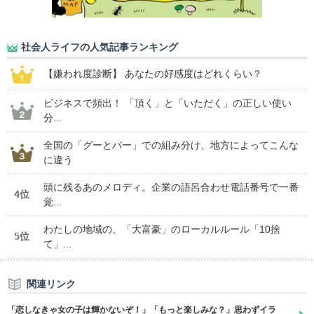
社会人ライフの人気記事ランキング
【嫌われ度診断】 あなたの好感度はどれくらい？
ビジネスで頻出！ 「頂く」と「いただく」の正しい使い
分...
全国の「グーとパー」での組み分け、地方によってこんな
に違う
頭に残るあのメロディ。企業の語呂合わせ電話番号で一番
4位
覚...
わたしの地域の、「大富豪」のローカルルール「10捨
5位
て」...
関連リンク
「恋しなきゃ女の子は輝かないぞ！」「もっと楽しみな？」思わずイラ