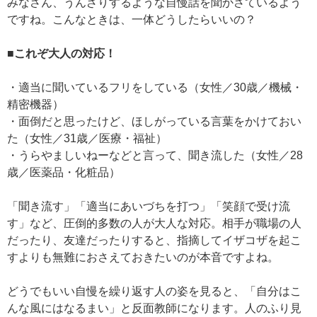
みなさん、うんざりするような自慢話を聞かさているよう
ですね。こんなときは、一体どうしたらいいの？
■これぞ大人の対応！
・適当に聞いているフリをしている（女性／30歳／機械・
精密機器）
・面倒だと思ったけど、ほしがっている言葉をかけておい
た（女性／31歳／医療・福祉）
・うらやましいねーなどと言って、聞き流した（女性／28
歳／医薬品・化粧品）
「聞き流す」「適当にあいづちを打つ」「笑顔で受け流
す」など、圧倒的多数の人が大人な対応。相手が職場の人
だったり、友達だったりすると、指摘してイザコザを起こ
すよりも無難におさえておきたいのが本音ですよね。
どうでもいい自慢を繰り返す人の姿を見ると、「自分はこ
んな風にはなるまい」と反面教師になります。人のふり見