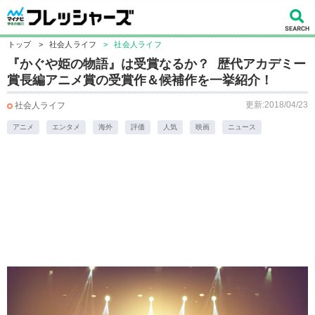
トップ
>
社会人ライフ
>
社会人ライフ
『かぐや姫の物語』は受賞なるか？ 歴代アカデミー
賞長編アニメ賞の受賞作＆候補作を一挙紹介！
更新:2018/04/23
社会人ライフ
アニメ
エンタメ
海外
評価
人気
映画
ニュース