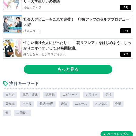
リ・大学生リカの物語
社会人ライフ
PR
社会人デビューもこれで完璧！ 印象アップのセルフプロデュー
ス術
社会人ライフ
PR
忙しい新社会人にぴったり！ 「朝リフレア」をはじめよう。しっ
かりニオイケアして24時間快適。
身だしなみ・ビジネスアイテム
PR
もっと見る
注目キーワード
まとめ
兄弟・姉妹
議事録
エピソード
カラオケ
男性
豆知識
さとり
収納･整理
趣味
ニュース
メンタル
企業
音
二日酔い
ページトップへ