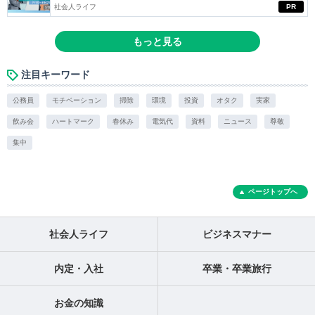
社会人ライフ
PR
もっと見る
注目キーワード
公務員
モチベーション
掃除
環境
投資
オタク
実家
飲み会
ハートマーク
春休み
電気代
資料
ニュース
尊敬
集中
ページトップへ
社会人ライフ
ビジネスマナー
内定・入社
卒業・卒業旅行
お金の知識