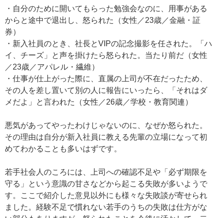
・自分のために開いてもらった勉強会なのに、用事がある
からと途中で退出し、怒られた（女性／23歳／金融・証
券）
・新入社員のとき、社長とVIPの記念撮影を任された。「ハ
イ、チーズ」と声を掛けたら怒られた。当たり前だ（女性
／23歳／アパレル・繊維）
・仕事が仕上がった際に、直属の上司が不在だったため、
その人を差し置いて別の人に報告にいったら、「それはダ
メだよ」と言われた（女性／26歳／学校・教育関連）
悪気があってやったわけじゃないのに、なぜか怒られた。
その理由は自分が新入社員に教える先輩の立場になって初
めてわかることも多いはずです。
若手社会人のころには、上司への確認不足や「必ず期限を
守る」という意識の甘さなどから起こる失敗が多いようで
す。ここで紹介した意見以外にも様々な失敗談が寄せられ
ました。経験不足で慣れない若手のうちの失敗は仕方がな