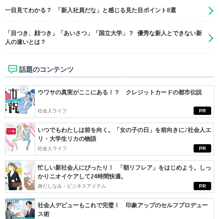
一目見てわかる？ 「新入社員だな」と感じる見た目ポイント8選
「目つき、顔つき」「あいさつ」「国立大学」？ 優秀な新人とできない新
人の違いとは？
話題のコンテンツ
ウワサの真実がここにある！？ クレジットカードの都市伝説
社会人ライフ
PR
いつでもわたしは前を向く。「女の子の日」を前向きに♪社会人エ
リ・大学生リカの物語
社会人ライフ
PR
忙しい新社会人にぴったり！ 「朝リフレア」をはじめよう。しっ
かりニオイケアして24時間快適。
身だしなみ・ビジネスアイテム
PR
社会人デビューもこれで完璧！ 印象アップのセルフプロデュー
ス術