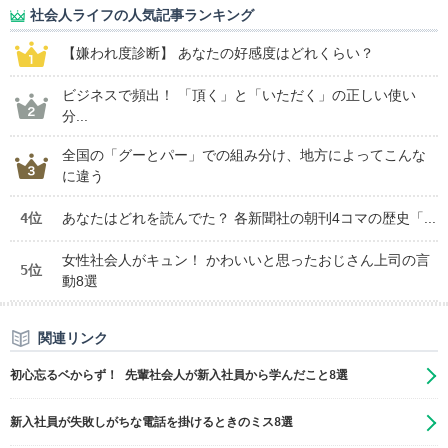
社会人ライフの人気記事ランキング
【嫌われ度診断】 あなたの好感度はどれくらい？
ビジネスで頻出！ 「頂く」と「いただく」の正しい使い
分...
全国の「グーとパー」での組み分け、地方によってこんな
に違う
4位
あなたはどれを読んでた？ 各新聞社の朝刊4コマの歴史「...
女性社会人がキュン！ かわいいと思ったおじさん上司の言
5位
動8選
関連リンク
初心忘るベからず！ 先輩社会人が新入社員から学んだこと8選
新入社員が失敗しがちな電話を掛けるときのミス8選