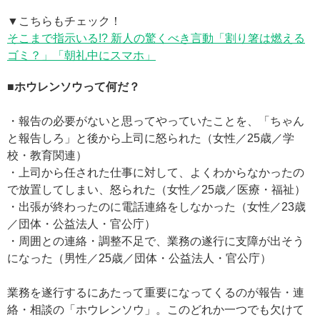
▼こちらもチェック！
そこまで指示いる!? 新人の驚くべき言動「割り箸は燃える
ゴミ？」「朝礼中にスマホ」
■ホウレンソウって何だ？
・報告の必要がないと思ってやっていたことを、「ちゃん
と報告しろ」と後から上司に怒られた（女性／25歳／学
校・教育関連）
・上司から任された仕事に対して、よくわからなかったの
で放置してしまい、怒られた（女性／25歳／医療・福祉）
・出張が終わったのに電話連絡をしなかった（女性／23歳
／団体・公益法人・官公庁）
・周囲との連絡・調整不足で、業務の遂行に支障が出そう
になった（男性／25歳／団体・公益法人・官公庁）
業務を遂行するにあたって重要になってくるのが報告・連
絡・相談の「ホウレンソウ」。このどれか一つでも欠けて