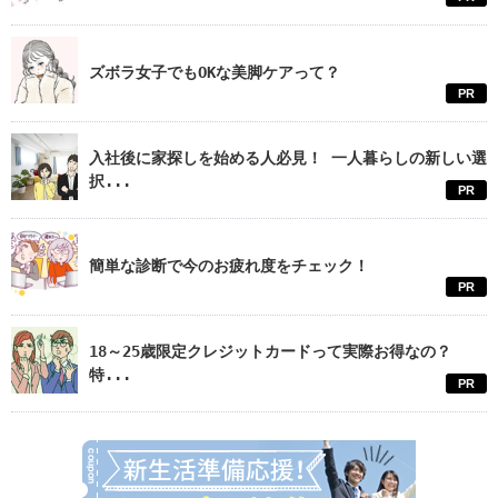
ズボラ女子でもOKな美脚ケアって？
PR
入社後に家探しを始める人必見！ 一人暮らしの新しい選
択...
PR
簡単な診断で今のお疲れ度をチェック！
PR
18～25歳限定クレジットカードって実際お得なの？
特...
PR