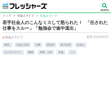
トップ
>
社会人ライフ
>
社会人ライフ
若手社会人のこんなミスして怒られた！ 「任された
仕事をスルー」「勉強会で途中退出」
更新:2018/04/25
社会人ライフ
雑学.
社会人生活
仕事
新生活
新入社員
社会人
ビジネスマナー
職場
先輩・上司
失敗
ミス