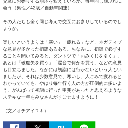
交互にお参りする順序を変えているが、毎年同じ顔ぶれに
会う（男性／42歳／自動車関連）
その人たちも全く同じ考えで交互にお参りしているのでし
ょうか。
楽しいというよりは「寒い」「疲れる」など、ネガティブ
な意見が多かった初詣あるある。ちなみに、初詣で必ずす
ることを聞いてみると、ダントツで「おみくじを引く」、
あとは「破魔矢を買う」「屋台で何かを買う」などの意見
も目立ちました。なかには初詣には行かないという人もい
ましたが、それは少数意見で、寒いし、人ごみで疲れると
わかっていても、やはり毎年行く人の方が圧倒的に多いよ
う。がんばって初詣に行った甲斐があったと思えるような
ステキな一年をみなさんがすごせますように！
（文／オチアイユキ）