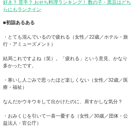
好き？ 苦手？ おせち料理ランキング！ 数の子・黒豆はどち
らにもランクイン
■初詣あるある
・とても混んでいるので疲れる（女性／22歳／ホテル・旅
行・アミューズメント）
結局これですよね（笑）。「疲れる」という意見、かなり
多かったです。
・寒いし人ごみで思ったほど楽しくない（女性／32歳／医
療・福祉）
なんだかウキウキして出かけたのに、肩すかしな気分？
・おみくじを引いて一喜一憂する（女性／30歳／団体・公
益法人・官公庁）