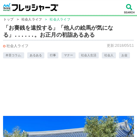
トップ
>
社会人ライフ
>
社会人ライフ
「お賽銭を遠投する」「他人の絵馬が気にな
る」......。お正月の初詣あるある
更新:2018/05/11
社会人ライフ
本音コラム.
あるある
行事
マナー
社会人生活
社会人
お金