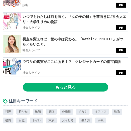
診断
PR
いつでもわたしは前を向く。「女の子の日」を前向きに♪社会人エ
リ・大学生リカの物語
社会人ライフ
PR
視点を変えれば、世の中は変わる。「Rethink PROJECT」がつ
たえたいこと。
社会人ライフ
PR
ウワサの真実がここにある！？ クレジットカードの都市伝説
社会人ライフ
PR
もっと見る
注目キーワード
料理
持ち物
敬語
勉強
公務員
メガネ
オフィス
動物
後悔
目標
トイレ
家族
おもしろ
働き方
手帳