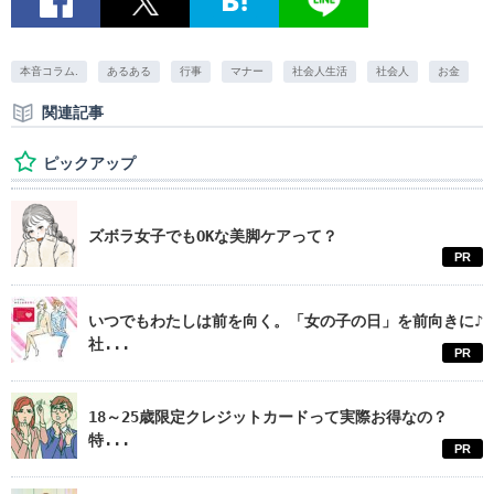
本音コラム.
あるある
行事
マナー
社会人生活
社会人
お金
関連記事
ピックアップ
ズボラ女子でもOKな美脚ケアって？
PR
いつでもわたしは前を向く。「女の子の日」を前向きに♪
社...
PR
18～25歳限定クレジットカードって実際お得なの？
特...
PR