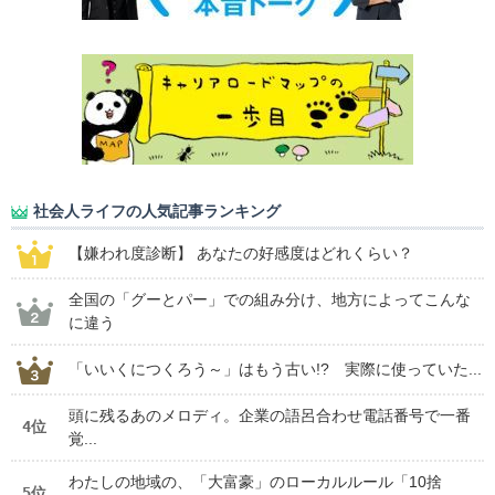
社会人ライフの人気記事ランキング
【嫌われ度診断】 あなたの好感度はどれくらい？
全国の「グーとパー」での組み分け、地方によってこんな
に違う
「いいくにつくろう～」はもう古い!? 実際に使っていた...
頭に残るあのメロディ。企業の語呂合わせ電話番号で一番
4位
覚...
わたしの地域の、「大富豪」のローカルルール「10捨
5位