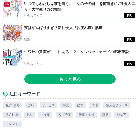
いつでもわたしは前を向く。「女の子の日」を前向きに♪社会人エ
リ・大学生リカの物語
社会人ライフ
PR
実はがんばりすぎ？新社会人『お疲れ度』診断
診断
PR
ウワサの真実がここにある！？ クレジットカードの都市伝説
社会人ライフ
PR
もっと見る
注目キーワード
免許･資格
占い
サービス
写真
効率
清潔
使えるフレーズ
新入社員
別れ
ネイル
入社準備
先輩・上司
雑談
シェア
トレンド.