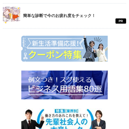
簡単な診断で今のお疲れ度をチェック！
PR