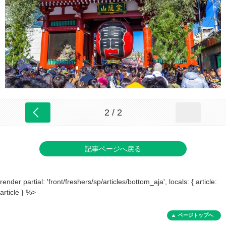
2 / 2
記事ページへ戻る
render partial: 'front/freshers/sp/articles/bottom_aja', locals: { article:
article } %>
ページトップへ